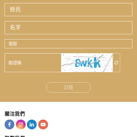
姓
氏
名
字
電
郵
驗
證
碼
訂閱
關注我們