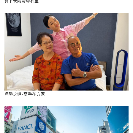
趕上大阪黃金列車
翔勝之道-高手在方家