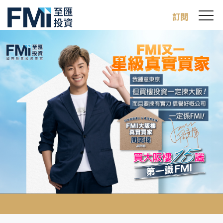
Sw
訂閱
FMI
M
Skip
to
main
content