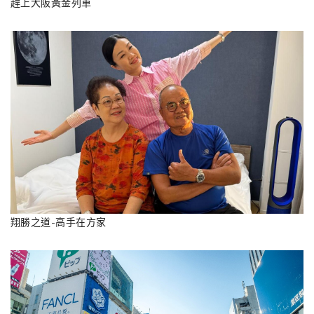
趕上大阪黃金列車
翔勝之道-高手在方家