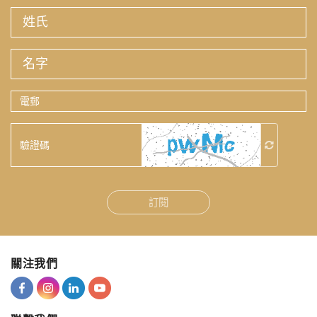
姓
氏
名
字
電
郵
驗
證
碼
訂閱
關注我們