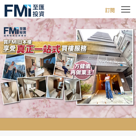
Sw
訂閱
FMI
M
Skip
to
main
content