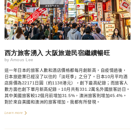
西方旅客湧入 大阪旅遊民宿繼續暢旺
by
Amous Lee
這一年日本的旅客人數和酒店價格都每月創新高，自疫情過後，
日本旅遊業已經沒了以往的「淡旺季」之分了。日本
10
月平均酒
店房價為
22171
日圓（約
1138
港元），創下最高紀錄；而旅客人
數方面也創下單月新高紀錄，
10
月共有
331.2
萬名外國旅客訪日。
其中美國旅客較
12
個月前增加
31.5%
，澳洲旅客則增加
45.4%
。
對於來自美國和澳洲的旅客增加，我都有所發現。
Learn more