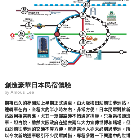
創造豪華日本民宿體驗
by
Amous Lee
期待已久的夢洲站上星期正式通車，由大阪梅田站前往夢洲站，
連轉車在內，全程大約半小時左右，非常方便！日本民眾對於新
站啟用相當興奮，尤其一眾鐵路迷不惜通宵排隊，只為乘搭頭班
車。坦白說，雖然大阪政府在過去兩年大力宣傳世博和賭場，但
由於前往夢洲的交通不算方便，就連當地人亦未必到過夢洲，所
以今次新站通車吸引不少民眾試搭，專程參觀一下興建中的世博