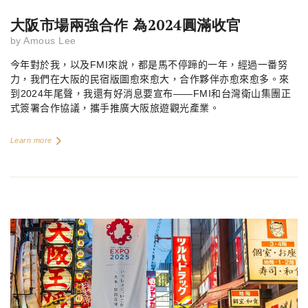
大阪市場兩強合作 為2024圓滿收官
by
Amous Lee
今年對於我，以及
FMI
來說，都是馬不停蹄的一年，經過一番努
力，我們在大阪的民宿版圖愈來愈大，合作夥伴亦愈來愈多。來
到
2024
年尾聲，我還有好消息要宣布——
FMI
和台灣衛山集團正
式簽署合作協議，攜手推廣大阪旅遊觀光產業。
Learn more