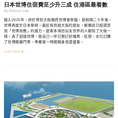
日本世博住宿費至少升三成 住港區最着數
by
Amous Lee
踏入
2025
年，終於等到大阪關西世博會來臨，是相隔二十年後，
世博再度於日本舉辦。最近有到過大阪的朋友，都應該已經感受
到「世博效應」的威力，遊客多得仿似全世界的人都到了大阪一
樣。為了迎接世博，我自己一早已預訂好機票、民宿，亦已訂購
了世博開幕門票，準備第一時間親身見證盛事。
Learn more