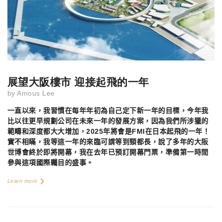
展望大阪樓市 迎接起飛的一年
by
Amous Lee
一直以來，我習慣在每年年初為自己定下新一年的目標，今年我
比以往更早規劃公司在未來一年的發展方案，因為我們所涉獵的
範疇和深度都大大增加，
2025
年將會是
FMI
在日本起飛的一年！
實不相瞞，我等這一年的來臨可謂等到頸都長，說了多年的大阪
世博會終於即將開幕，我在去年已預訂開幕門票，準備第一時間
參與這項國際矚目的盛事。
Learn more