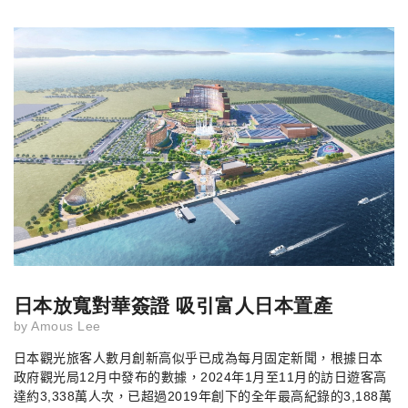
日本放寬對華簽證 吸引富人日本置產
by
Amous Lee
日本觀光旅客人數月創新高似乎已成為每月固定新聞，根據日本
政府觀光局
12
月中發布的數據，
2024
年
1
月至
11
月的訪日遊客高
達約
3,338
萬人次，已超過
2019
年創下的全年最高紀錄的
3,188
萬