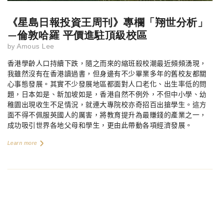
《星島日報投資王周刊》專欄「翔世分析」
—倫敦哈羅 平價進駐頂級校區
by
Amous Lee
香港學齡人口持續下跌，隨之而來的縮班殺校潮最近頻頻湧現，
我雖然沒有在香港讀過書，但身邊有不少畢業多年的舊校友都關
心事態發展。其實不少發展地區都面對人口老化、出生率低的問
題，日本如是、新加坡如是，香港自然不例外，不但中小學、幼
稚園出現收生不足情況，就連大專院校亦奇招百出搶學生。這方
面不得不佩服英國人的厲害，將教育提升為最賺錢的產業之一，
成功吸引世界各地父母和學生，更由此帶動各項經濟發展。
Learn more