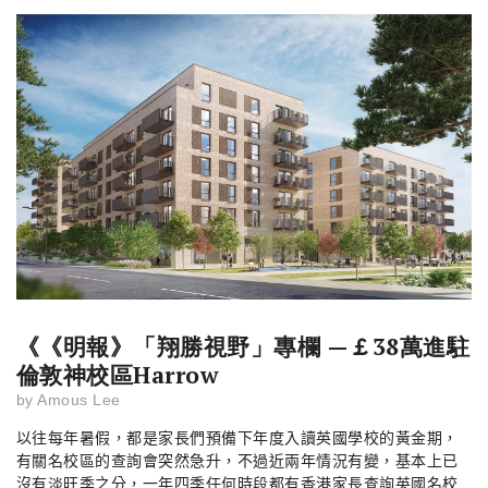
《《明報》「翔勝視野」專欄 —￡38萬進駐
倫敦神校區Harrow
by
Amous Lee
以往每年暑假，都是家長們預備下年度入讀英國學校的黃金期，
有關名校區的查詢會突然急升，不過近兩年情況有變，基本上已
沒有淡旺季之分，一年四季任何時段都有香港家長查詢英國名校