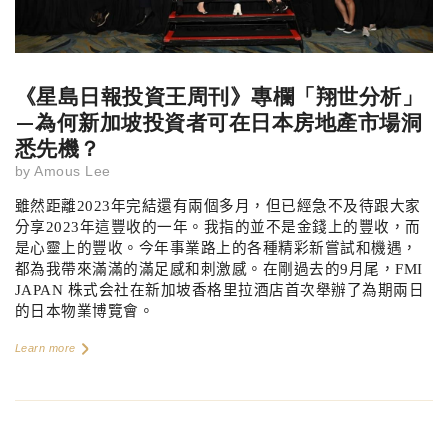
《星島日報投資王周刊》專欄「翔世分析」
—為何新加坡投資者可在日本房地產市場洞
悉先機？
by
Amous Lee
雖然距離
2023
年完結還有兩個多月，但已經急不及待跟大家
分享
2023
年這豐收的一年。我指的並不是金錢上的豐收，而
是心靈上的豐收。今年事業路上的各種精彩新嘗試和機遇，
都為我帶來滿滿的滿足感和刺激感。在剛過去的
9
月尾，
FMI
JAPAN
株式会社在新加坡香格里拉酒店首次舉辦了為期兩日
的日本物業博覽會。
Learn more