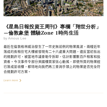
《星島日報投資王周刊》專欄「翔世分析」
—倫敦象堡 體驗Zone 1時尚生活
by
Amous Lee
最近在倫敦格林威治發生了一宗史無前例的物業風波，兩幢近年
落成的長租住宅大樓被發現有二十六處重大問題，違反當初批出
的規劃許可，被當地市議會勒令拆卸，估計影響數百戶租客和投
資者。今次事件令部分英國樓買家信心動搖，即使所買的物業經
已落成並收樓，都特地向我們再三查詢手頭上的物業是否完全符
合規劃許可方案。
Learn more