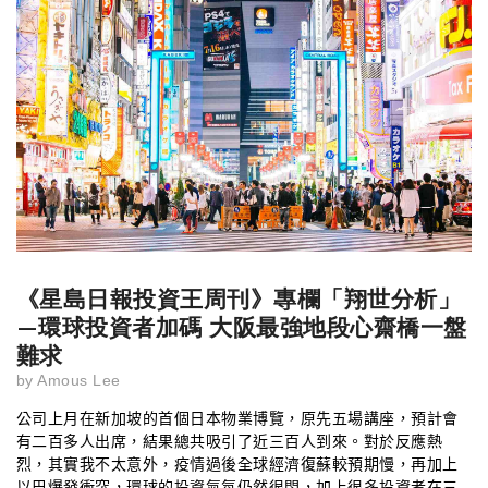
《星島日報投資王周刊》專欄「翔世分析」
—環球投資者加碼 大阪最強地段心齋橋一盤
難求
by
Amous Lee
公司上月在新加坡的首個日本物業博覽，原先五場講座，預計會
有二百多人出席，結果總共吸引了近三百人到來。對於反應熱
烈，其實我不太意外，疫情過後全球經濟復蘇較預期慢，再加上
以巴爆發衝突，環球的投資氣氛仍然很悶，加上很多投資者在三