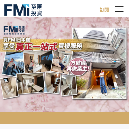
Sw
訂閱
FMI
M
Skip
to
main
content