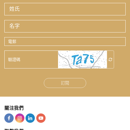
姓
氏
名
字
電
郵
驗
證
碼
訂閱
關注我們