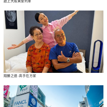
趕上大阪黃金列車
翔勝之道-高手在方家