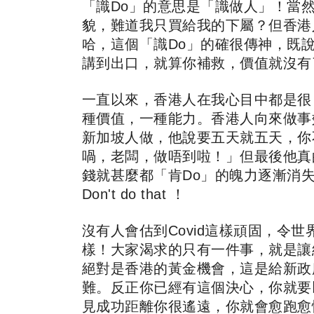
「識Do」的意思是「識做人」！當
貌，難道我只買給我的下屬？但香港
哈，這個「識Do」的確很傳神，既
講到出口，就算你補救，價值就沒有
一直以來，香港人在我心目中都是很「
種價值，一種能力。香港人向來做事
新加坡人做，他說要五天就五天，你
喎，老闆，做唔到啦！」但最後他真
錢就甚麼都「肯Do」的魄力逐漸消失了，都變成「Do
Don't do that ！
沒有人會估到Covid這樣頑固，
樣！大家渴求的只有一件事，就是讓
絕對是香港的黃金機會，這是給新政
難。反正你已經有這個決心，你就要
見成功距離你很遙遠，你就會愈跑愈