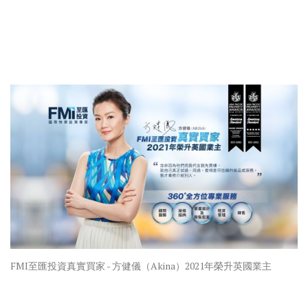
FMI至匯投資真實買家 - 方健儀（Akina）2021年榮升英國業主