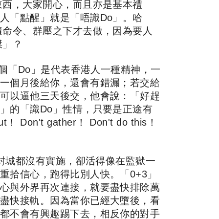
東西，大家開心，而且亦是基本禮
人「點醒」就是「唔識Do」。哈
隨命令、群壓之下才去做，因為要人
傑」？
個「Do」是代表香港人一種精神，一
一個月後給你，還會有錯漏；若交給
可以逼他三天後交，他會說：「好趕
」的「識Do」性情，只要是正途有
n't gather！ Don't do this！
連封城都沒有實施，卻活得像在監獄一
重拾信心，跑得比別人快。「0+3」
心與外界再次連接，就要盡快排除萬
盡快接軌。因為當你已經大墮後，看
都不會有興趣踢下去，相反你的對手