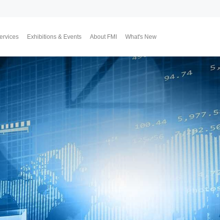
ervices
Exhibitions & Events
About FMI
What's New
Upcoming Exhibitions
Event Highlights
Why FMI
Our CEO & COO
Our Consultant Team
The Finest Moment
Contact Us
Join Us
Market News
FMI Blog
FMI Channel
FMI Japan
Membership Progra
Member Activities
Investment
翔勝之道
Lifestyle