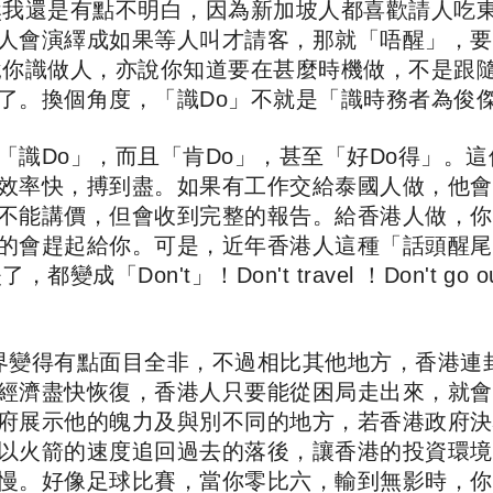
然我還是有點不明白，因為新加坡人都喜歡請人吃
人會演繹成如果等人叫才請客，那就「唔醒」，要
說你識做人，亦說你知道要在甚麼時機做，不是跟
了。換個角度，「識Do」不就是「識時務者為俊
識Do」，而且「肯Do」，甚至「好Do得」。這
效率快，搏到盡。如果有工作交給泰國人做，他會
不能講價，但會收到完整的報告。給香港人做，你
的會趕起給你。可是，近年香港人這種「話頭醒尾
n't」！Don't travel ！Don't go out！ Do
令世界變得有點面目全非，不過相比其他地方，香港
經濟盡快恢復，香港人只要能從困局走出來，就會
府展示他的魄力及與別不同的地方，若香港政府決
以火箭的速度追回過去的落後，讓香港的投資環境
慢。好像足球比賽，當你零比六，輸到無影時，你