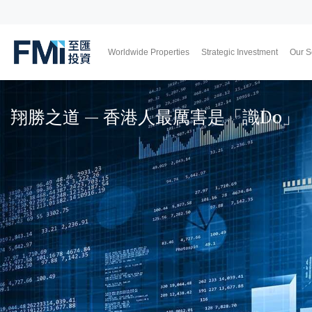
Worldwide Properties
Strategic Investment
Our S
FMI
Japan
UK
Thailand
Malaysia
Skip
to
翔勝之道 — 香港人最厲害是「識Do」
main
content