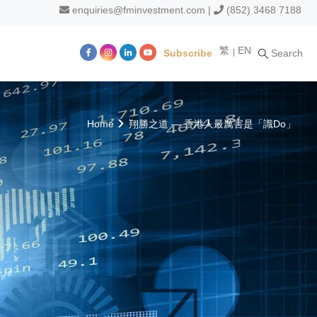
enquiries@fminvestment.com
|
(852) 3468 7188
繁
EN
Subscribe
Search
m
Home
翔勝之道 — 香港人最厲害是「識Do」