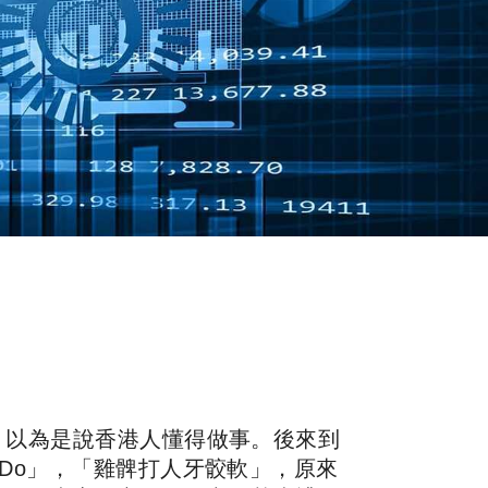
，以為是說香港人懂得做事。後來到
Do」，「雞髀打人牙骹軟」，原來