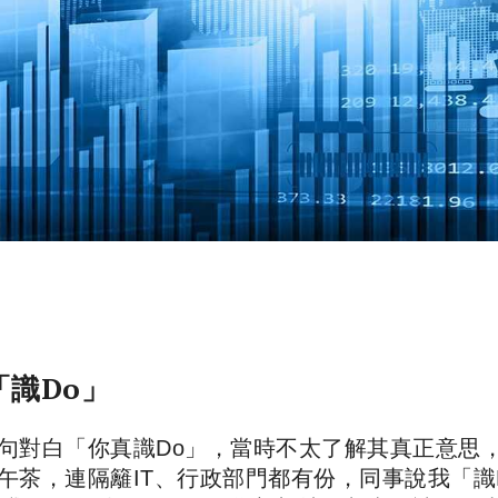
識Do」
句對白「你真識Do」，當時不太了解其真正意思
午茶，連隔籬IT、行政部門都有份，同事說我「識