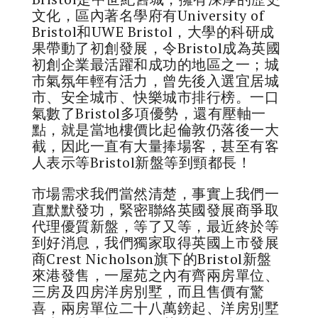
文化，區內著名學府有University of
Bristol和UWE Bristol，大學的科研成
果帶動了初創發展，令Bristol成為英國
初創企業最活躍和成功的地區之一；城
市氣氛年輕有活力，曾先後入選宜居城
市、安全城市、快樂城市排行榜。一口
氣數了Bristol多項優勢，還有壓軸一
點，就是當地樓價比起倫敦仍落後一大
截，因此一直有大量捧場客，甚至有客
人表示等Bristol新盤等到頸都長！
市場需求我們當然清楚，事實上我們一
直默默發功，緊密聯絡英國發展商爭取
代理優質新盤，等了又等，最近終於等
到好消息，我們獨家取得英國上市發展
商Crest Nicholson旗下的Bristol新盤
來港發售，一屋苑之內有齊兩房單位、
三房及四房洋房別墅，而且售價有驚
喜，兩房單位二十八萬鎊起、洋房別墅