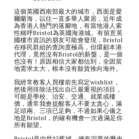
這個英國西南部最大的城市，西面是愛
爾蘭海，以往一直多華人聚居，近年成
為香港人熱門的落腳地，有當地港人索
性稱呼Bristol為英國海港城。有留意英
國樓市資訊的朋友可能會發現，Bristol
在移民群組的查詢度極高，但環顧本港
代理，竟然沒有Bristol的新盤，是一個
也沒有！原因相信大家都估到，全因當
地需求太大，根本沒有餘貨推向海外。
我經常教客人買樓前先寫定wishlist，
然後用排除法找出自己最重視的項目，
可能是學校、治安、交通、就業或樓
價，通常我會提醒客人不要太貪心，滿
足頭兩、三項已足夠，不過如果心儀之
地是Bristol，的確有機會一次過滿足你
所有願望。
Bristol是中世紀舊城，擁有深厚的歷史