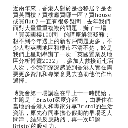
近兩年來，香港人對於是否移居﹖是否
買英國樓﹖買樓應買哪一區﹖買house
或買flat﹖一直有很多疑問，去年我們
面對大量重重複複的問題，辦了一場
「買英國樓100問」的講座解答疑難；
想不到今年遇上的新客戶問題更多，不
少人對英國地區和樓市不清不楚，於是
我們上星期舉辦了一次「英國置業及地
區分析博覽2022」，參加人數接近七百
人次，令我們深深感受到香港人實在需
要更多資訊和專業意見去協助他們作出
選擇。
博覽會第一場講座在早上十一時開始，
主題是「Bristol深度介紹」，由居住在
當地的香港人和專家分享Bristol的生活
資訊，原先有同事擔心假期的早場乏人
問津，結果反應熱烈，再一次印證
Bristol的吸引力。