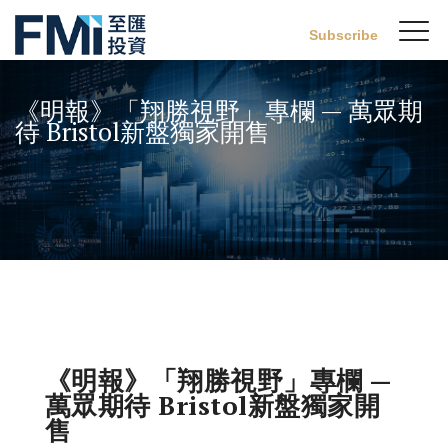
Sw
Subscribe
FMI
M
Skip
to
《明報》「翔勝視野」專欄 — 萬眾期
main
待 Bristol新盤獨家開售
content
《明報》「翔勝視野」專欄 —
萬眾期待 Bristol新盤獨家開
售