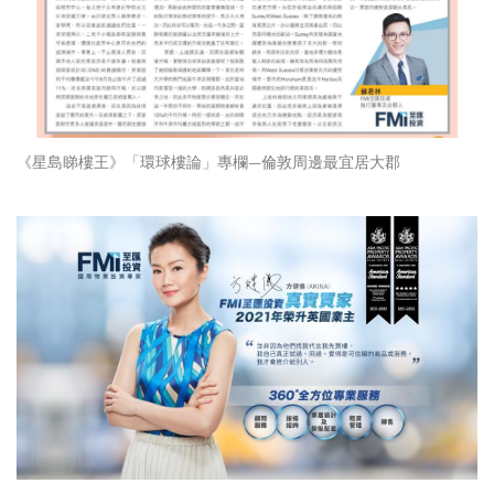
《星島睇樓王》「環球樓論」專欄—倫敦周邊最宜居大郡