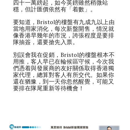
四十一萬鎊起，如今英鎊雖然稍微站
穩，但計匯價依然有「着數」。
要知道，Bristol的樓盤有九成九以上由
當地用家消化，每次新盤開售，情況就
像香港早幾年的市況，誇張程度是要排
隊抽簽，還要搶先入票。
別誤會我在促銷，Bristol的樓盤根本不
用推，客人早已在輪候區守候，今次我
們憑着與發展商的友好關係取得香港獨
家代理，總算對客人有所交代。如果你
還在猶豫，到一天你忽然醒覺，可能又
要排在隊尾重新等待機會！