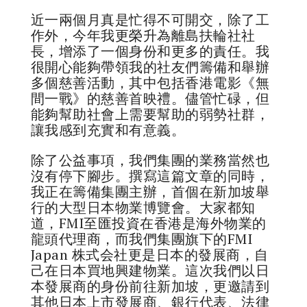
近一兩個月真是忙得不可開交，除了工
作外，今年我更榮升為離島扶輪社社
長，增添了一個身份和更多的責任。我
很開心能夠帶領我的社友們籌備和舉辦
多個慈善活動，其中包括香港電影《無
間一戰》的慈善首映禮。儘管忙碌，但
能夠幫助社會上需要幫助的弱勢社群，
讓我感到充實和有意義。
除了公益事項，我們集團的業務當然也
沒有停下腳步。撰寫這篇文章的同時，
我正在籌備集團主辦，首個在新加坡舉
行的大型日本物業博覽會。大家都知
道，FMI至匯投資在香港是海外物業的
龍頭代理商，而我們集團旗下的FMI
Japan 株式会社更是日本的發展商，自
己在日本買地興建物業。這次我們以日
本發展商的身份前往新加坡，更邀請到
其他日本上市發展商、銀行代表、法律