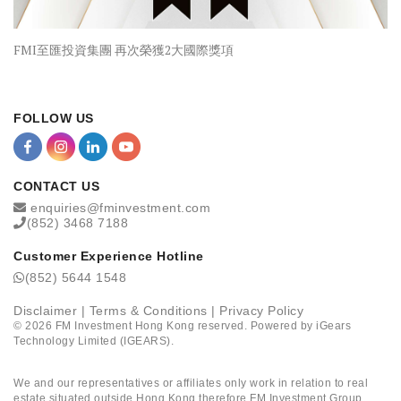
FMI至匯投資集團 再次榮獲2大國際獎項
FOLLOW US
CONTACT US
enquiries@fminvestment.com
(852) 3468 7188
Customer Experience Hotline
(852) 5644 1548
Disclaimer
|
Terms & Conditions
|
Privacy Policy
©
2026
FM Investment Hong Kong reserved. Powered by
iGears
Technology Limited (IGEARS)
.
We and our representatives or affiliates only work in relation to real
estate situated outside Hong Kong therefore FM Investment Group