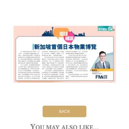
BACK
Y
OU MAY ALSO LIKE…