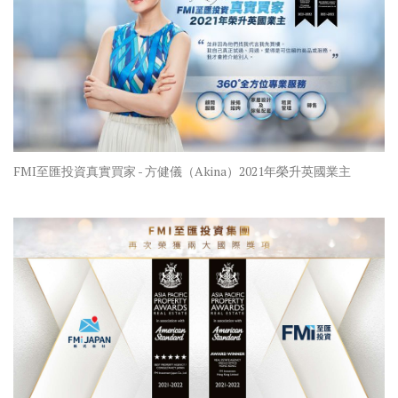
FMI至匯投資真實買家 - 方健儀（Akina）2021年榮升英國業主