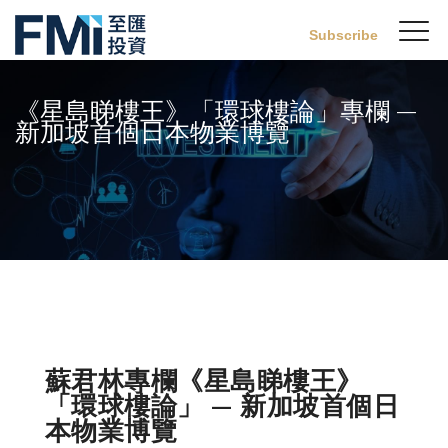
Sw
Subscribe
FMI
M
Skip
to
《星島睇樓王》「環球樓論」專欄 —
main
新加坡首個日本物業博覽
content
蘇君林專欄《星島睇樓王》
「環球樓論」 — 新加坡首個日
本物業博覽