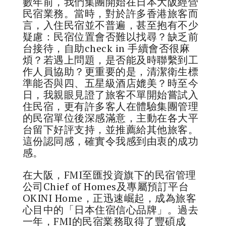
數年前，我們集團開始在日本大阪經營
民宿業務。當時，對於許多香港旅客而
言，入住民宿並不普遍，甚至抱有不少
疑慮：民宿位置會否難以找尋？缺乏前
台接待，自助check in 手續會否很麻
煩？若遇上問題，是否能及時聯繫到工
作人員協助？更重要的是，清潔衛生標
準能否與四、五星級酒店媲美？時至今
日，我親眼見證了旅客不單開始嘗試入
住民宿，更有許多客人在體驗集團管理
的民宿單位後深感滿意，主動在各大平
台留下好評支持，並推薦給其他旅客。
這份認同感，確實令我感到由衷的成功
感。
在大阪，FMI至匯投資旗下的民宿管理
公司Chief of Homes及專屬預訂平台
OKINI Home，正迅速崛起，成為旅客
心目中的「日本住宿信心品牌」。過去
一年，FMI的民宿業務取得了豐碩成