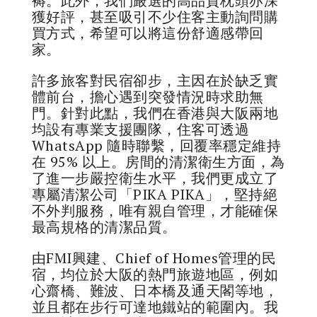
褥。此外，我們嚴選的高品質枕頭亦深
獲好評，甚至吸引不少住客主動詢問購
買方式，希望可以將這份舒適感帶回
家。
許多旅客對民宿卻步，主因在於缺乏實
體前台，擔心遇到突發情況時求助無
門。針對此點，我們在香港與大阪兩地
均設有專業支援團隊，住客可透過
WhatsApp 隨時聯繫，回覆率穩定維持
在 95% 以上。房間的清潔衛生方面，為
了進一步嚴控衛生水平，我們更成立了
專屬清潔公司「PIKA PIKA」，堅持絕
不外判服務，唯有親自管理，才能確保
最高規格的清潔品質。
由FMI興建、Chief of Homes管理的民
宿，均位於大阪的熱門旅遊地區，例如
心齋橋、難波、日本橋及通天閣等地，
並且都在步行可達地鐵站的範圍內。我