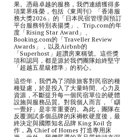
果。憑藉卓越的服務，我們連續獲得多
項業界殊榮，包括《東周刊》「香港服
務大獎2026」的「日本民宿管理與預訂
平台服務特別表揚獎」、Trip.com的年
度「Rising Star Award」、
Booking.com的「Traveller Review
Awards」，以及Airbnb的
「Superhost」超讚房東稱號。這些獎
項和認同，都是源於我們團隊始終堅守
「超越五星級標準」的初心。
這些年，我們為了消除旅客對民宿的種
種疑慮，於是投入了大量時間、心力及
資源，不斷提升每一個民宿單位的硬體
設施與服務品質。對我個人而言，「瞓
一覺好」是非常重要的。為此，團隊在
反覆測試多個品牌的床褥軟硬度後，最
終決定與國際知名品牌 King Koil 合
作，為 Chief of Homes 打造專用床