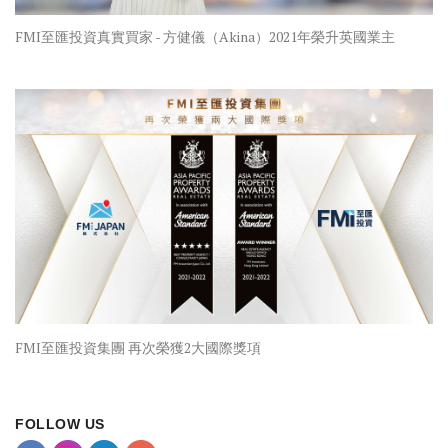
FMI至匯投資真實買家 - 方健儀（Akina）2021年榮升英國業主
FMI至匯投資集團 再次榮獲2大國際獎項
FOLLOW US