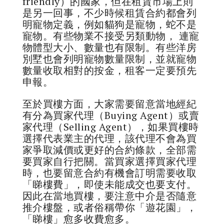
friendly）的國家，但在租賃市場上則
是另一回事，不少時候租賃合約都會列
明寵物定義，例如貓狗是寵物，蛇不是
寵物。有些物業不接受另類動物， 連寵
物體型大小、數量也有限制。有些洋房
別墅也會列明寵物數量限制，並就寵物
數量收取相對的按金，租客一定要預先
申報。
至於買樓方面，大家需要留意當地經紀
有分為買家代理（Buying Agent）或賣
家代理（Selling Agent），如果買樓時
選擇代表業主的代理，該代理不會為買
家爭取減價或更好的合約條款，全部需
要買家自行把關。當買家選擇買家代理
時，也要留意合約有機會訂明需要收取
「睇樓費」，即使未能成交也要支付。
因此在當地買樓，要注意中介是否隨意
推介樓盤，或者俗稱帶你「遊花園」，
「睇樓」愈多收費愈多。