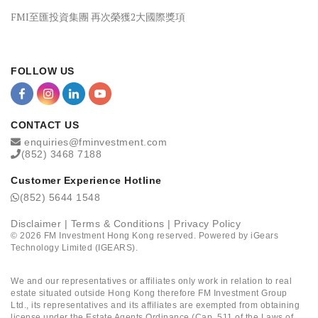
FMI至匯投資集團 再次榮獲2大國際獎項
FOLLOW US
CONTACT US
enquiries@fminvestment.com
(852) 3468 7188
Customer Experience Hotline
(852) 5644 1548
Disclaimer
|
Terms & Conditions
|
Privacy Policy
©
2026
FM Investment Hong Kong reserved. Powered by
iGears
Technology Limited (IGEARS)
.
We and our representatives or affiliates only work in relation to real
estate situated outside Hong Kong therefore FM Investment Group
Ltd., its representatives and its affiliates are exempted from obtaining
license under the Estate Agents Ordinance (Cap. 511 of the Laws of