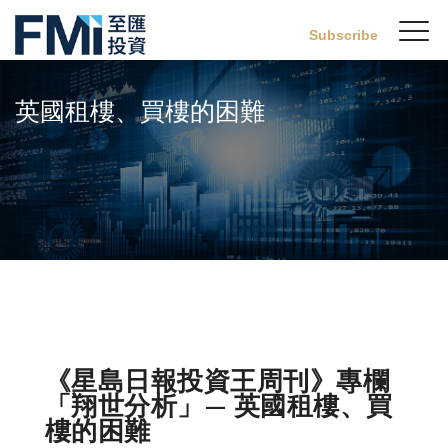
Sw
Subscribe
FMI
M
Skip
to
英國租樓、買樓的困難
main
content
《星島日報投資王周刊》專欄
「翔世分析」— 英國租樓、買
樓的困難