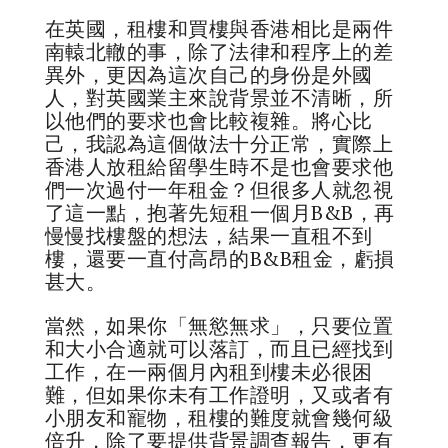
在英國，租樓和買樓與香港相比是兩件
南轅北轍的事，除了法律和程序上的差
異外，更因為這次自己的身份是外國
人，對英國業主來說背景並不清晰，所
以他們的要求也會比較複雜。將心比
己，我認為這個做法十分正常，實際上
香港人放租給留學生時不是也會要求他
們一次過付一年租金？但很多人就忽視
了這一點，抱著先短租一個月B&B，再
慢慢找樓盤的想法，結果一直租不到
樓，還要一直付高昂的B&B租金，虧損
甚大。
當然，如果你「無慾無求」，只要位置
和大小合適就可以落訂，而且已經找到
工作，在一兩個月內租到樓未必很困
難，但如果你未有工作證明，又或者有
小朋友和寵物，租樓的難度就會幾何級
倍升，除了要提供背景調查報告，更有