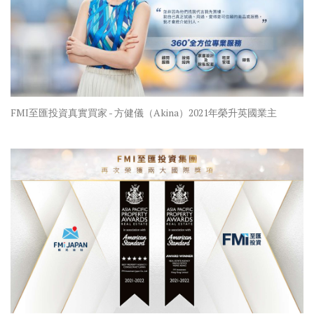
FMI至匯投資真實買家 - 方健儀（Akina）2021年榮升英國業主