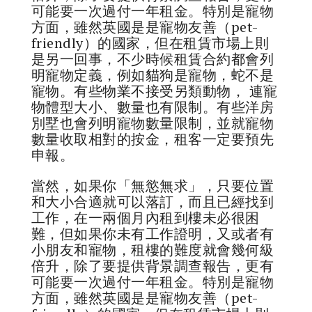
可能要一次過付一年租金。特別是寵物
方面，雖然英國是是寵物友善（pet-
friendly）的國家，但在租賃市場上則
是另一回事，不少時候租賃合約都會列
明寵物定義，例如貓狗是寵物，蛇不是
寵物。有些物業不接受另類動物， 連寵
物體型大小、數量也有限制。有些洋房
別墅也會列明寵物數量限制，並就寵物
數量收取相對的按金，租客一定要預先
申報。
當然，如果你「無慾無求」，只要位置
和大小合適就可以落訂，而且已經找到
工作，在一兩個月內租到樓未必很困
難，但如果你未有工作證明，又或者有
小朋友和寵物，租樓的難度就會幾何級
倍升，除了要提供背景調查報告，更有
可能要一次過付一年租金。特別是寵物
方面，雖然英國是是寵物友善（pet-