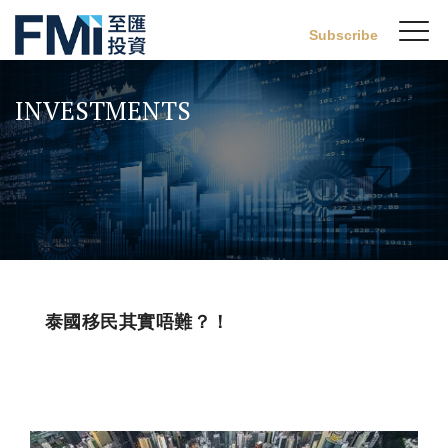
Sw
Subscribe
FMI
M
Skip
to
INVESTMENTS
main
content
泰國移民其實唔難？！