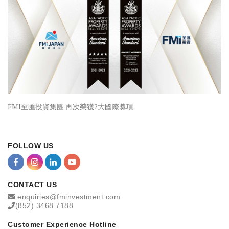
FMI至匯投資集團 再次榮獲2大國際獎項
FOLLOW US
CONTACT US
enquiries@fminvestment.com
(852) 3468 7188
Customer Experience Hotline