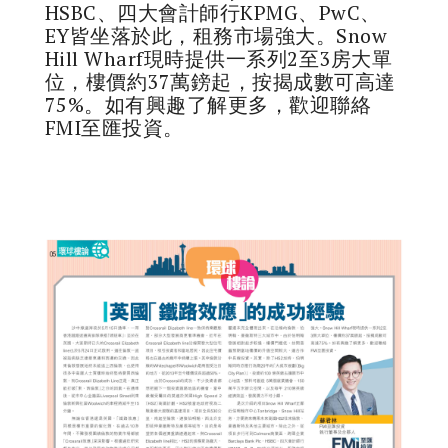
HSBC、四大會計師行KPMG、PwC、
EY皆坐落於此，租務市場強大。Snow
Hill Wharf現時提供一系列2至3房大單
位，樓價約37萬鎊起，按揭成數可高達
75%。如有興趣了解更多，歡迎聯絡
FMI至匯投資。