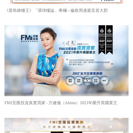
《星島睇樓王》「環球樓論」專欄—倫敦周邊最宜居大郡
FMI至匯投資真實買家 - 方健儀（Akina）2021年榮升英國業主