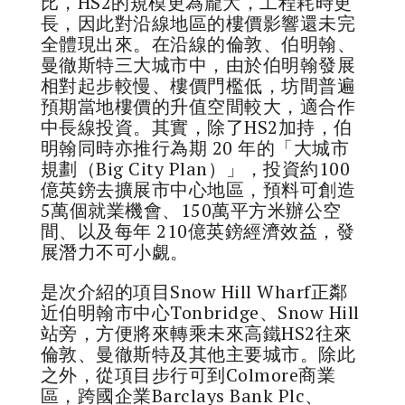
比，HS2的規模更為龐大，工程耗時更
長，因此對沿線地區的樓價影響還未完
全體現出來。在沿線的倫敦、伯明翰、
曼徹斯特三大城市中，由於伯明翰發展
相對起步較慢、樓價門檻低，坊間普遍
預期當地樓價的升值空間較大，適合作
中長線投資。其實，除了HS2加持，伯
明翰同時亦推行為期 20 年的「大城市
規劃（Big City Plan）」，投資約100
億英鎊去擴展市中心地區，預料可創造
5萬個就業機會、150萬平方米辦公空
間、以及每年 210億英鎊經濟效益，發
展潛力不可小覷。
是次介紹的項目Snow Hill Wharf正鄰
近伯明翰市中心Tonbridge、Snow Hill
站旁，方便將來轉乘未來高鐵HS2往來
倫敦、曼徹斯特及其他主要城市。除此
之外，從項目步行可到Colmore商業
區，跨國企業Barclays Bank Plc、