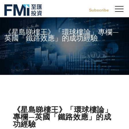
Sw
Subscribe
FMI
M
Skip
to
《星島睇樓王》「環球樓論」專欄—
main
英國「鐵路效應」的成功經驗
content
《星島睇樓王》「環球樓論」
專欄—
英國「鐵路效應」的成
功經驗