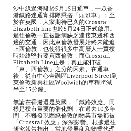
沙中線過海段於5月15日通車，一眾香
港鐵路迷通宵排隊乘搭「頭班車」；至
於在英國，大家期待已久的Crossrail
Elizabeth line也於5月24日正式啟用。
過往倫敦一直被詬病缺乏連接東邊和西
邊的交通，因此東倫敦發展始終未能追
上西倫敦，也使得很多中高層人士買樓
時始終堅持要買西倫敦，而Crossrail
Elizabeth Line正是，真正能打破
「東、西倫敦」之分的因素。在通車
後，從市中心金融區Liverpool Street到
東倫敦新興社區Woolwich的車程將減
半至15分鐘。
無論在香港還是英國，「鐵路效應」同
樣是樓市重要的催化劑，在過去10多年
間，不難發現圍繞倫敦的物業市場都被
「Crossrail效應」深深影響。根據過往
研究報告指出，當地發展商和物業代理