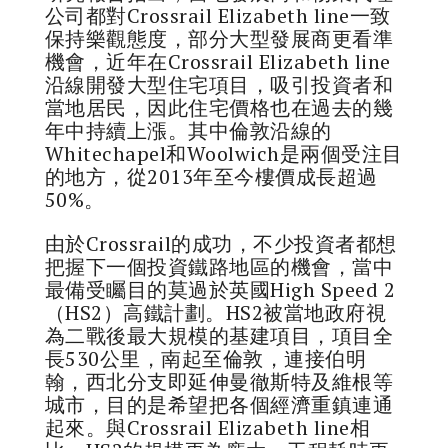
公司都對Crossrail Elizabeth line一致
保持樂觀態度，部分大型發展商更看準
機會，近年在Crossrail Elizabeth line
沿線開發大型住宅項目，吸引投資者和
當地居民，因此住宅價格也在過去的幾
年中持續上漲。其中倫敦沿線的
Whitechapel和Woolwich是兩個受注目
的地方，從2013年至今樓價成長超過
50%。
由於Crossrail的成功，不少投資者都想
把握下一個投資鐵路地區的機會，當中
最備受矚目的莫過於英國High Speed 2
（HS2）高鐵計劃。HS2被當地政府視
為二戰後最大規模的基建項目，項目全
長530公里，南起至倫敦，連接伯明
翰，西北分支即延伸曼徹斯特及維根等
城市，目的是希望把各個經濟重鎮連通
起來。與Crossrail Elizabeth line相