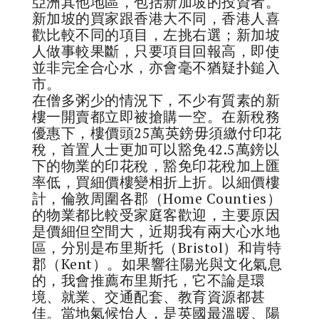
亞洲其他地區，包括新加坡的投資者。
新加坡的買家跟香港大不同，香港人喜
歡比較不同的項目，左挑右選；新加坡
人做事較果斷，只要項目回報高，即使
並非完全合心水，亦會毫不猶疑扑鎚入
市。
在僧多粥少的情況下，不少有質素的新
樓一開賣都立即被搶購一空。在新稅務
優惠下，樓價頭25萬英鎊毋須繳付印花
稅，首置人士更加可以豁免42.5萬鎊以
下的物業的印花稅，豁免印花稅加上匯
率低，買細價樓變相折上折。以細價樓
計，倫敦周圍各郡（Home Counties）
的物業都比較受家庭客歡迎，主要原因
是價細但空間大，近期我有兩大心水地
區，分別是布里斯托（Bristol）和肯特
郡（Kent）。如果響往陽光與文化氣息
的，我會推薦布里斯托，它不論是環
境、就業、交通配套、教育資源都甚
佳。當地氣候怡人，是英國最溫暖、陽