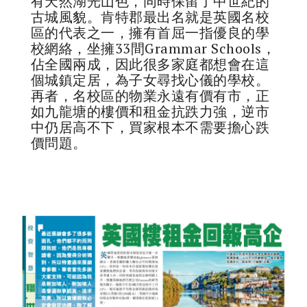
有天然湖光山色，同時保留了中世紀的
古城風貌。肯特郡最出名就是英國名校
區的代表之一，擁有首屈一指優良的學
校網絡，坐擁33間Grammar Schools，
佔全國兩成，因此很多家庭都想會在這
個城鎮定居，為子女尋找心儀的學校。
再者，名校區的物業永遠有價有市，正
如九龍塘的樓價和租金抗跌力強，逆市
中仍居高不下，買家根本不需要擔心跌
價問題。