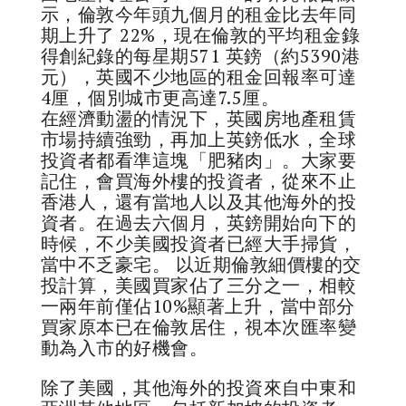
示，倫敦今年頭九個月的租金比去年同
期上升了 22%，現在倫敦的平均租金錄
得創紀錄的每星期571 英鎊（約5390港
元），英國不少地區的租金回報率可達
4厘，個別城市更高達7.5厘。
在經濟動盪的情況下，英國房地產租賃
市場持續強勁，再加上英鎊低水，全球
投資者都看準這塊「肥豬肉」。大家要
記住，會買海外樓的投資者，從來不止
香港人，還有當地人以及其他海外的投
資者。在過去六個月，英鎊開始向下的
時候，不少美國投資者已經大手掃貨，
當中不乏豪宅。 以近期倫敦細價樓的交
投計算，美國買家佔了三分之一，相較
一兩年前僅佔10%顯著上升，當中部分
買家原本已在倫敦居住，視本次匯率變
動為入市的好機會。
除了美國，其他海外的投資來自中東和