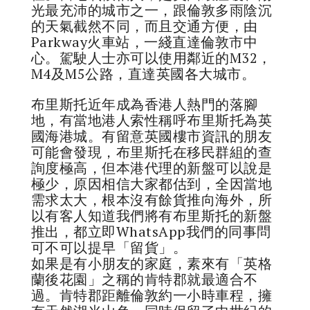
光最充沛的城市之一，跟倫敦多雨陰沉
的天氣截然不同，而且交通方便，由
Parkway火車站，一綫直達倫敦市中
心。駕駛人士亦可以使用鄰近的M32，
M4及M5公路，直達英國各大城市。
布里斯托近年成為香港人熱門的落腳
地，有當地港人索性稱呼布里斯托為英
國海港城。有留意英國樓市資訊的朋友
可能會發現，布里斯托在移民群組的查
詢度極高，但本港代理的新盤可以說是
極少，原因相信大家都估到，全因當地
需求太大，根本沒有餘貨推向海外，所
以有客人知道我們將有布里斯托的新盤
推出，都立即WhatsApp我們的同事問
可不可以提早「留貨」。
如果是有小朋友的家庭，素來有「英格
蘭後花園」之稱的肯特郡就最適合不
過。肯特郡距離倫敦約一小時車程，擁