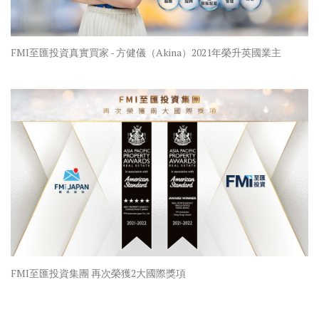
FMI至匯投資真實買家 - 方健儀（Akina）2021年榮升英國業主
FMI至匯投資集團 再次榮獲2大國際獎項