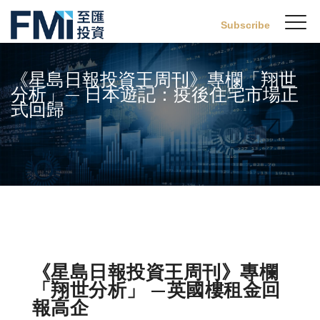
Sw
Subscribe
FMI
M
Skip
to
《星島日報投資王周刊》專欄「翔世
main
分析」— 日本遊記：疫後住宅市場正
content
式回歸
《星島日報投資王周刊》專欄
「翔世分析」 —英國樓租金回
報高企