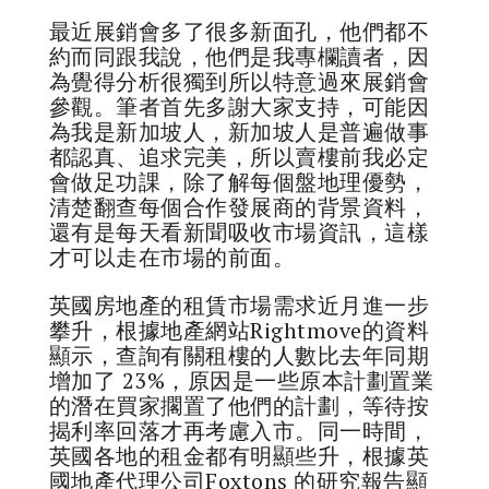
最近展銷會多了很多新面孔，他們都不
約而同跟我說，他們是我專欄讀者，因
為覺得分析很獨到所以特意過來展銷會
參觀。筆者首先多謝大家支持，可能因
為我是新加坡人，新加坡人是普遍做事
都認真、追求完美，所以賣樓前我必定
會做足功課，除了解每個盤地理優勢，
清楚翻查每個合作發展商的背景資料，
還有是每天看新聞吸收市場資訊，這樣
才可以走在市場的前面。
英國房地產的租賃市場需求近月進一步
攀升，根據地產網站Rightmove的資料
顯示，查詢有關租樓的人數比去年同期
增加了 23%，原因是一些原本計劃置業
的潛在買家擱置了他們的計劃，等待按
揭利率回落才再考慮入市。同一時間，
英國各地的租金都有明顯些升，根據英
國地產代理公司Foxtons 的研究報告顯