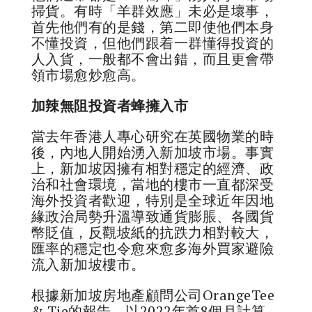
掃貨。有時「羊群效應」未必是壞事，
首先他們有的是錢，第二即使他們本身
不懂投資，但他們跟着一群懂得投資的
人入貨，一般都不會出錯，而且更會帶
領市場愈炒愈高。
加辣無阻投資者蜂擁入市
當去年香港人專心研究在英國物業的時
後，內地人開始湧入新加坡市場。事實
上，新加坡因擁有相對穩定的經濟、政
治和社會環境，當地的樓市一直都深受
海外投資者歡迎，特別是全球近年因地
緣政治局勢升溫導致通貨膨脹、各國貨
幣貶值，反觀坡紙的抗跌力相對較大，
匯率的穩定也令愈來愈多海外買家避險
流入新加坡樓市。
根據新加坡房地產顧問公司OrangeTee
& Tie的報告，以2022年首8個月計算，