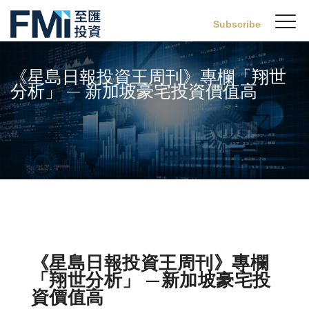
Sw
Subscribe
FMI
M
Skip
to
《星島日報投資王周刊》專欄「翔世
main
分析」 — 新加坡豪宅投資價值高
content
《星島日報投資王周刊》專欄
「翔世分析」 —新加坡豪宅投
資價值高