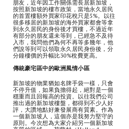
朋友，近年因工作關係需長居新加坡，
按照新加坡的樓市政策，當地永久居民
的首置樓額外買家印花稅只是5%。以往
很多移居的新加坡的海外買家都會等拿
到永久居民的身份後才買樓，不過近年
有部分的朋友還未等到，已經急不及待
入市，我問他們為何不再等多幾年，他
們說等到可以領取永久居民身份後，分
分鐘樓價的升幅比30%稅費更高。
傳統豪宅區中的歐洲風情小區
新加坡的物業猶如名牌手袋一樣，只會
不停升值，如果負擔得起，絕對是一個
穩重而且回報高的投資。以往我們公司
推出過的新加坡樓盤，都得到不少人好
評，大讚地點好兼發展商有質素。作為
一個新加坡人，這個亦是我努力堅守的
原則。今次想為大家介紹另一個新加坡