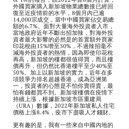
外國買家購入新加坡物業總數接已經回
復至近疫情前的水平，8個月內已逾
14,000宗成交，當中中國買家佔交易總
額的6.7%。面對大量海外投資者入市，
當地政府近年不斷出招加辣，對海外投
資者最大影響的必然是的首置額外買家
印花稅由15%增至30%，不過辣招毫不
減海外投資者的熱情，因為即使印花稅
再高，新加坡的樓都很值得買，而且樓
價再升，但仍然比香港樓平至少40%至
50%。加上以新加坡的實力，近年在多
項競爭力排名超越香港，成為亞洲第
一，投資者的心態是不怕你賣得貴，最
怕有錢都買不到。新加坡樓價在疫情下
持續上漲，根據新加坡市區重建局
（URA）數據，2022年新加坡私人住宅
價格上漲8.4%，疫市下盡吸人才錢財。
更有趣的是，我有一些來自中國內地的