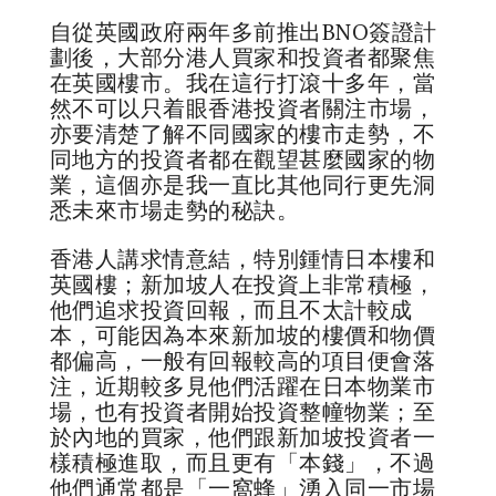
自從英國政府兩年多前推出BNO簽證計
劃後，大部分港人買家和投資者都聚焦
在英國樓市。我在這行打滾十多年，當
然不可以只着眼香港投資者關注市場，
亦要清楚了解不同國家的樓市走勢，不
同地方的投資者都在觀望甚麼國家的物
業，這個亦是我一直比其他同行更先洞
悉未來市場走勢的秘訣。
香港人講求情意結，特別鍾情日本樓和
英國樓；新加坡人在投資上非常積極，
他們追求投資回報，而且不太計較成
本，可能因為本來新加坡的樓價和物價
都偏高，一般有回報較高的項目便會落
注，近期較多見他們活躍在日本物業市
場，也有投資者開始投資整幢物業；至
於內地的買家，他們跟新加坡投資者一
樣積極進取，而且更有「本錢」，不過
他們通常都是「一窩蜂」湧入同一市場