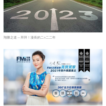
翔勝之道 — 拜拜！漫長的二○二二年