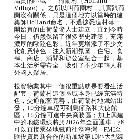
高質的區域—— 荷蘭村（Holland
Village）。之所以叫荷蘭村，其實跟荷
蘭沒有關係，只是這個地方以當時的建
築師Holland命名，不過據悉這村落一
開始真的由荷蘭裔人士建立，直到今時
今日，仍然保留了很多歷史建築，充滿
濃厚的歐陸色彩，近年更增添了不少文
化創意特色，注入新潮氛圍，住宅、食
肆、商店、消閒和辦公室融合一起，基
本生活所需齊全，吸引了不少年輕人和
外國人聚居。
投資物業其中一個很重點就是要看生活
配套，荷蘭村這個區域本身已經充滿特
色，交通配套完善，由荷蘭村地鐵站出
發，10分鐘車程可到烏節路和大使館
區，16分鐘可達中央商務區；加上興建
中的地鐵環線將於2026年全面通車，將
可以直接乘坐地鐵前往濱海灣。FMI至
匯投資最新合作的新加坡第10區大型綜