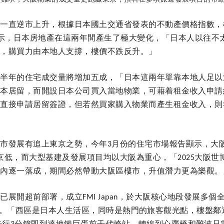
價一直逆市上升，根據日本國土交通省發表的不動產價格指數，
示，日本房地產在這兩年間產生了極大變化，「日本人以往不
頓，購買力由本地人支撐，樓價不跌反升。」
下半年的住宅成交量將增加五成，「日本這兩年單靠本地人足以
日本居留，而開設日本公司買入當地物業，可藉着租金收入申請
以直接申請居留簽證，但若然買家購入物業而產生租金收入，則
樓市發展有追上東京之勢，今年
月份的住宅市場報告顯示，大
3
京低，而大型基建及發展項目均以大阪為重心，「
大阪世
2025
年內逐一落成，期間必然帶動大阪區樓市，升值潛力更為樂觀。
前已展開超前部署，成立
，於大阪核心地段發展多個
FMI Japan
。「西區是日本人生活區，同時是熱門的旅客觀光點，樓盤鄰
步行
分鐘即到達地鐵巨蛋前千代崎站，轉線到心齋橋和難波只