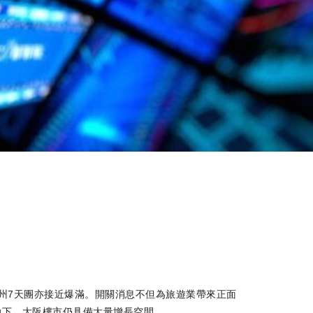
州7天團亦接近爆滿。開關消息不但為旅遊業帶來正面
動下，大阪樓市仍具備大量增長空間。