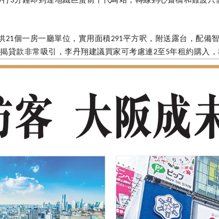
3
供
個一房一廳單位，實用面積
平方呎，附送露台，配備
21
291
按揭貸款非常吸引，李丹翔建議買家可考慮連
至
年租約購入，
2
5