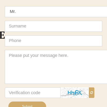
Title
Surname
E
Phone
Message
Verification
code
Submit