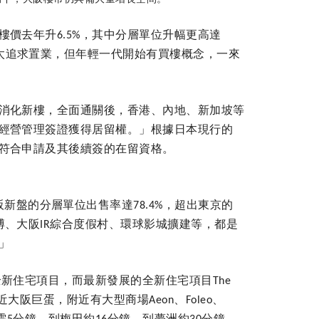
樓價去年升
，其中分層單位升幅更高達
6.5%
太追求置業，但年輕一代開始有買樓概念，一來
消化新樓，全面通關後，香港、內地、新加坡等
經營管理簽證獲得居留權。」根據日本現行的
符合申請及其後續簽的在留資格。
阪新盤的分層單位出售率達
，超出東京的
78.4%
博、大阪
綜合度假村、環球影城擴建等，都是
IR
」
全新住宅項目，而最新發展的全新住宅項目
The
近大阪巨蛋，附近有大型商場
、
、
Aeon
Foleo
需
分鐘、到梅田約
分鐘，到夢洲約
分鐘，