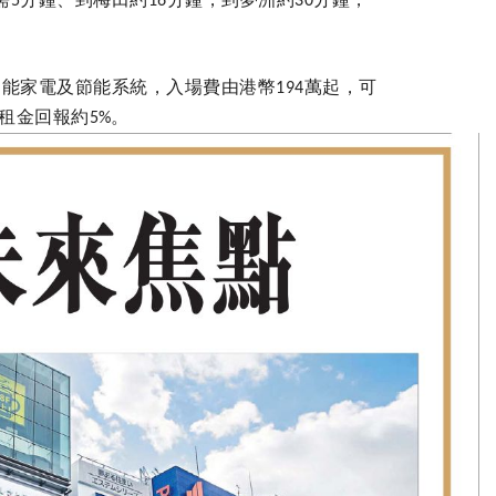
5
16
30
智能家電及節能系統，入場費由港幣
萬起，可
194
租金回報約
。
5%