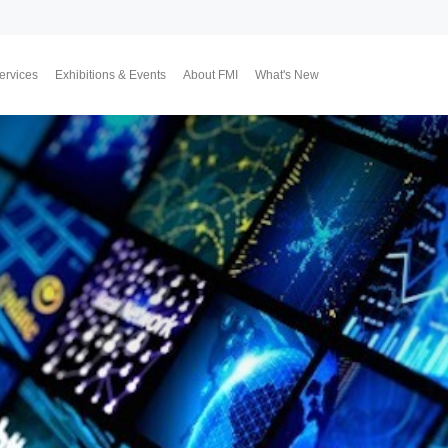
ervices
Exhibitions & Events
About FMI
What's New
Upcoming Exhibitions
Event Highlights
Why FMI
Our CEO & COO
Our Consultant Team
The Finest Moment
Contact Us
Join Us
Market News
FMI Blog
FMI Channel
FMI Japan
Membership Progra
Member Activities
Investment
翔勝之道
Lifestyle