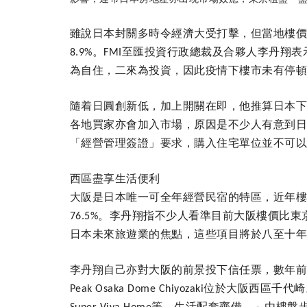
雖說日本封關多時令經濟大受打擊，但當地樓
。
至匯投資行政總裁及合夥人李丹翔表
8.9%
FMI
為自住，二來為投資，因此疫情下樓市未有停
隨着日圓創新低，加上開關在即，他推算日本
各地買家亦會加入市場，原因是不少人有意到
「經營管理簽證」要求，購入住宅單位並不可
西區盡享生活便利
大阪是日本唯一可全年經營民宿的特區，近年
。李丹翔指不少人看準目前大阪樓價比東
76.5%
日本未來旅遊業的焦點，這些項目將於八至十
李丹翔自己亦對大阪的前景投下信任票，數年
位於大阪西區千代崎
Peak Osaka Dome Chiyozaki
等，生活配套齊備。」由樓盤