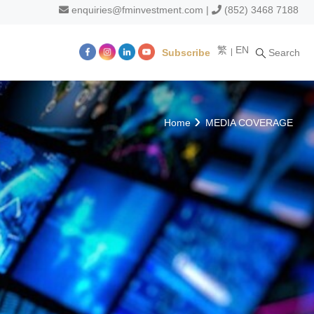
enquiries@fminvestment.com
|
(852) 3468 7188
繁
EN
Subscribe
Search
m
Home
MEDIA COVERAGE