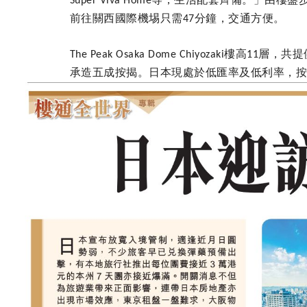
Super Viva Home
前往關西國際機埸只需
分鐘，交通方便。
47
樓高
層，共提
The Peak Osaka Dome Chiyozaki
11
承造五成按揭。日本現處於低匯率及低利率，