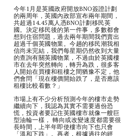
今年1月是英國政府開放BNO簽證計劃
的兩周年，英國內政部宣布兩年期間，
共超過14.45萬人憑BNO計劃移民英
國。決定移民後的第一件事，多數都會
想到住宿問題，過去兩年期間我們賣出
超過千個英國物業。今趟的移民潮我相
信尚未完結，我們每星期仍然收到大量
的查詢有關英國物業，不過由於英國樓
市在去年突然轉向，轉升為跌，很多客
人開始在買樓和租樓之間猶豫不定，他
們會問「現在樓價開始跌了，是否應該
租樓比較着數？」
市場上有不少分析預測今年的樓市走勢
繼續向下，我認為其實不需要過份恐
慌，投資者要記住英國樓市就像一艘巨
型油輪一樣， 轉向或改變速度都需要很
長時間，上半年即使樓市向下也只會
「溫和下跌」。再者，根據過往的經