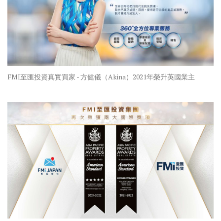
FMI至匯投資真實買家 - 方健儀（Akina）2021年榮升英國業主