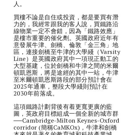
人。
買樓不論是自住或投資，都是要買有潛
力的，我經常跟我的客人說，買鐵路沿
線物業一定不會錯，因為「鐵路效應」
是樓市重要的催化劑。英國政府近年有
意發展牛津、劍橋、倫敦「金三角」地
區，連接劍橋至牛津的大學綫（Varsity
Line）是英國政府其中一項現正動工的
大型基建，位於劍橋和牛津之間的米爾
頓凱恩斯，將是途經的其中一站，牛津
至米爾頓凱恩斯路段的部分預計會在
2025年通車，整段大學綫則預計在
2030年前落成。
這項鐵路計劃背後有着更寬更廣的藍
圖，英政府目標組成一個全新的城市群
──Cambridge-Milton Keynes-Oxford
corridor (簡稱CaMKOx)，牛津和劍橋
本來就是著名的教育城和科技產業城