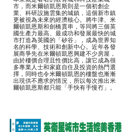
市，而米爾頓凱恩斯則是一個初創企
業、科研設施雲集的城鎮，這個新市鎮
更被視為未來的經濟核心。將牛津、米
爾頓凱恩斯和劍橋貫串，等同將三個英
國生產力最高、最成功和發展最快的城
市打造為英國的「矽谷」，成為世界知
名的科學、技術和創新中心。近年各發
展商爭先在米爾頓凱恩興建不少房屋，
由於樓價合理且性價比高，讓它成為很
多專業人士和家庭自住及投資的熱門選
擇，同時也令米爾頓凱恩的樓盤也漸漸
出現供不應求的情況，所以每次推出米
爾頓凱恩斯都只能「手快有手慢冇」。