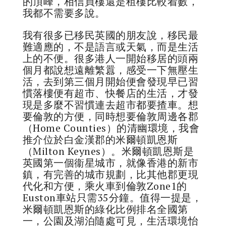
的頂峰，相信買樓還是租樓比較着數，
我都不需要多說。
我有很多已移民英國的朋友說，移民最
難適應的，不是語言或天氣，而是生活
上的不便。很多港人一開始移居的頭兩
個月都說想遠離繁囂，感受一下無壓生
活，去到第三個月開始便會發現早已習
慣落樓便有超市、快餐店的生活，才發
現是多麼不習慣連去超市都要揸車。想
要倫敦的方便，同時想要倫敦周邊各郡
（Home Counties）的清幽環境，我會
推介位於白金漢郡的米爾頓凱恩斯
（Milton Keynes）。米爾頓凱恩斯是
英國第一個衞星城市，就像香港的新市
鎮，有完善的城市規劃，比其他郡更現
代化和方便，乘火車到倫敦Zone1的
Euston車站只需35分鐘。值得一提是，
米爾頓凱恩斯的綠化比例排名全國第
一，公園及湖泊隨處可見，生活環境怡