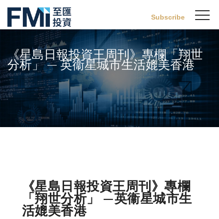
Sw
Subscribe
FMI
M
Skip
to
《星島日報投資王周刊》專欄「翔世
main
分析」 — 英衞星城市生活媲美香港
content
《星島日報投資王周刊》專欄
「翔世分析」 —英衞星城市生
活媲美香港