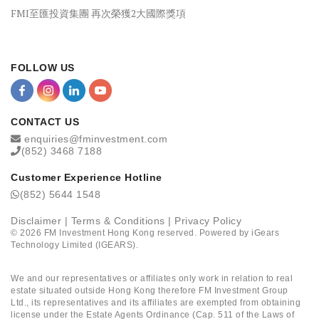
FMI至匯投資集團 再次榮獲2大國際獎項
FOLLOW US
CONTACT US
enquiries@fminvestment.com
(852) 3468 7188
Customer Experience Hotline
(852) 5644 1548
Disclaimer
|
Terms & Conditions
|
Privacy Policy
©
2026
FM Investment Hong Kong reserved. Powered by
iGears
Technology Limited (IGEARS)
.
We and our representatives or affiliates only work in relation to real
estate situated outside Hong Kong therefore FM Investment Group
Ltd., its representatives and its affiliates are exempted from obtaining
license under the Estate Agents Ordinance (Cap. 511 of the Laws of