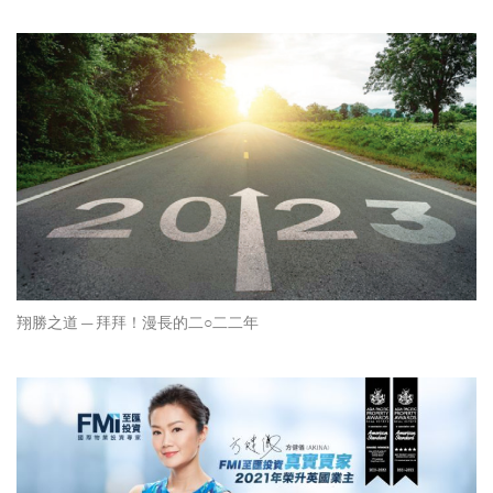
翔勝之道 — 拜拜！漫長的二○二二年