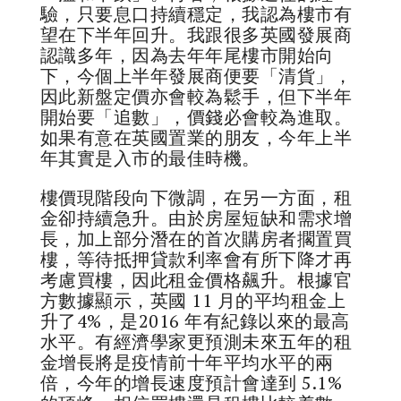
驗，只要息口持續穩定，我認為樓市有
望在下半年回升。我跟很多英國發展商
認識多年，因為去年年尾樓市開始向
下，今個上半年發展商便要「清貨」，
因此新盤定價亦會較為鬆手，但下半年
開始要「追數」，價錢必會較為進取。
如果有意在英國置業的朋友，今年上半
年其實是入市的最佳時機。
樓價現階段向下微調，在另一方面，租
金卻持續急升。由於房屋短缺和需求增
長，加上部分潛在的首次購房者擱置買
樓，等待抵押貸款利率會有所下降才再
考慮買樓，因此租金價格飆升。根據官
方數據顯示，英國 11 月的平均租金上
升了4%，是2016 年有紀錄以來的最高
水平。有經濟學家更預測未來五年的租
金增長將是疫情前十年平均水平的兩
倍，今年的增長速度預計會達到 5.1%