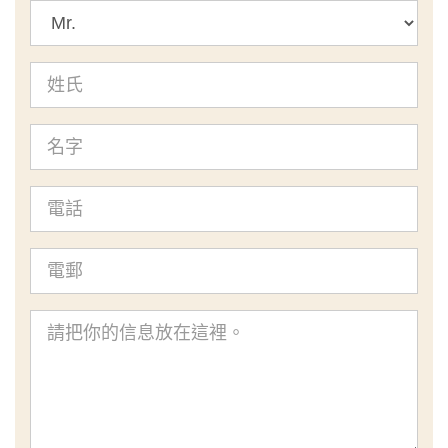
標
題
姓
氏
名
字
電
話
電
郵
查
詢
內
容