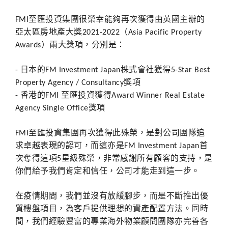
至匯投資集團很榮幸能夠再次獲得由英國主辦的
FMI
亞太區房地產大獎
（
2021-2022
Asia Pacific Property
）兩大獎項，分別是：
Awards
日本的
株式會社獲得
-
FM Investment Japan
5-Star Best
獎項
Property Agency / Consultancy
香港的
至匯投資獲得
-
FMI
Award Winner Real Estate
獎項
Agency Single Office
至匯投資集團再次獲得此殊榮，是對公司團隊追
FMI
求卓越表現的認可，而這亦是
首
FM Investment Japan
次奪得這項
星級殊榮，非常感謝所有顧客的支持，是
5
你們給予我們肯定和信任，公司才能走到這一步。
在疫情期間，我們並沒有放緩腳步，而是不斷推出優
質樓盤項目，為客戶提供理想的資產配置方法。同時
間，我們經驗豐富的專業海外物業顧問團隊亦完善各