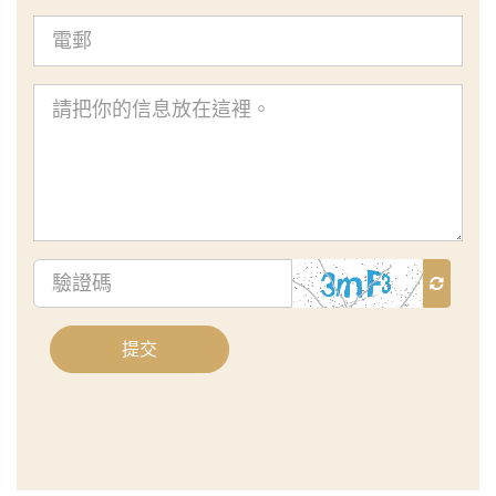
電
郵
查
詢
內
容
驗
證
碼
提交