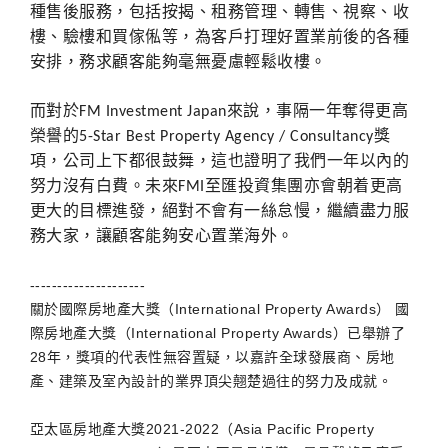
種售後服務，包括按揭、租務管理、轉售、視察、收
樓、驗樓和買傢俬等，為客戶打理好置業前後的各種
安排，務求顧客能夠毫無憂慮輕鬆收樓。
而對於
來說，事隔一年奪得更高
FM Investment Japan
榮譽的
獎
5-Star Best Property Agency / Consultancy
項，公司上下都很鼓舞，這也證明了我們一年以內的
努力沒有白費。未來
至匯投資集團亦會朝着更高
FMI
更大的目標進發，絕對不會有一絲怠慢，繼續盡力服
務大家，讓顧客能夠安心置業海外。
---------------------
關於國際房地產大獎（International Property Awards） 國
際房地產大獎（International Property Awards）已舉辦了
28年，獎項的代表性無容置疑，以嘉許全球發展商、房地
產、建築及室內設計的業界頂尖翹楚過往的努力及成就。
亞太區房地產大獎2021-2022（Asia Pacific Property