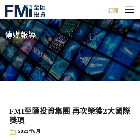
Sw
訂閱
FMI
M
Skip
to
傳媒報導
main
content
FMI至匯投資集團 再次榮獲2大國際
獎項
2021年6月