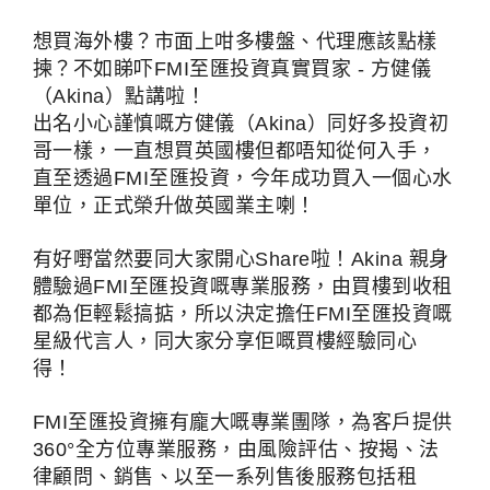
想買海外樓？市面上咁多樓盤、代理應該點樣
揀？不如睇吓FMI至匯投資真實買家 - 方健儀
（Akina）點講啦！
出名小心謹慎嘅方健儀（Akina）同好多投資初
哥一樣，一直想買英國樓但都唔知從何入手，
直至透過FMI至匯投資，今年成功買入一個心水
單位，正式榮升做英國業主喇！
有好嘢當然要同大家開心Share啦！Akina 親身
體驗過FMI至匯投資嘅專業服務，由買樓到收租
都為佢輕鬆搞掂，所以決定擔任FMI至匯投資嘅
星級代言人，同大家分享佢嘅買樓經驗同心
得！
FMI至匯投資擁有龐大嘅專業團隊，為客戶提供
360°全方位專業服務，由風險評估、按揭、法
律顧問、銷售、以至一系列售後服務包括租