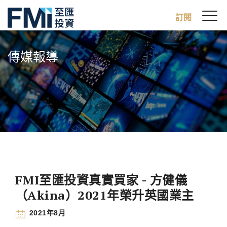
Sw
訂閱
FMI
M
Skip
to
傳媒報導
main
content
FMI至匯投資真實買家 - 方健儀
（Akina）2021年榮升英國業主
2021年8月