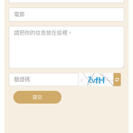
電
郵
查
詢
內
容
驗
證
碼
提交