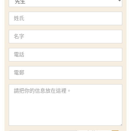
題
姓
氏
名
字
電
話
電
郵
查
詢
內
容