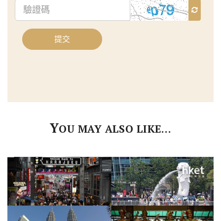
驗
證
碼
提交
Y
OU MAY ALSO LIKE…