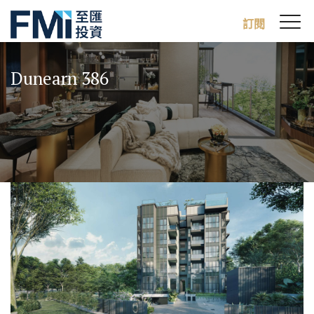
Sw
訂閱
FMI
M
Skip
to
Dunearn 386
main
content