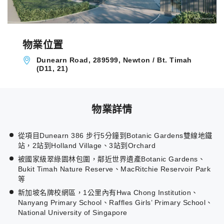
物業位置
Dunearn Road, 289599, Newton / Bt. Timah
(D11, 21)
物業詳情
從項目Dunearn 386 步行5分鐘到Botanic Gardens雙線地鐵
站，2站到Holland Village、3站到Orchard
被國家級翠綠園林包圍，鄰近世界遺產Botanic Gardens、
Bukit Timah Nature Reserve、MacRitchie Reservoir Park
等
新加坡名牌校網區，1公里內有Hwa Chong Institution、
Nanyang Primary School、Raffles Girls’ Primary School、
National University of Singapore