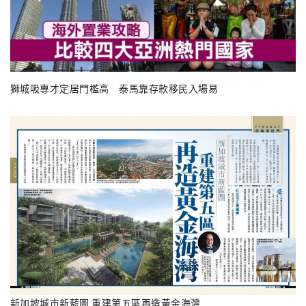
獅城吸專才定居門檻高 泰馬靠存款移民入場易
新加坡城市新藍圖 重建第五區再造黃金海灣