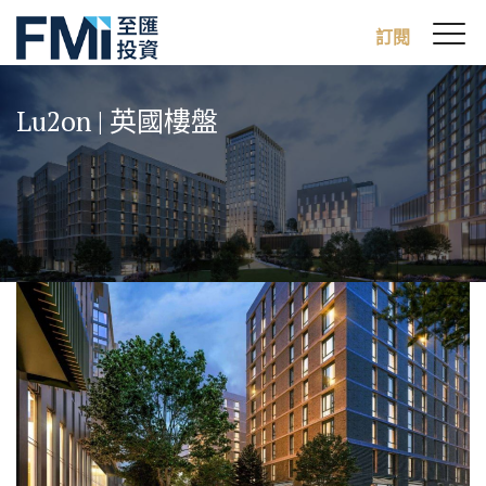
Sw
訂閱
FMI
M
Skip
to
Lu2on | 英國樓盤
main
content