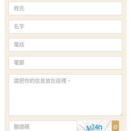
姓
氏
名
字
電
話
電
郵
查
詢
內
容
驗
證