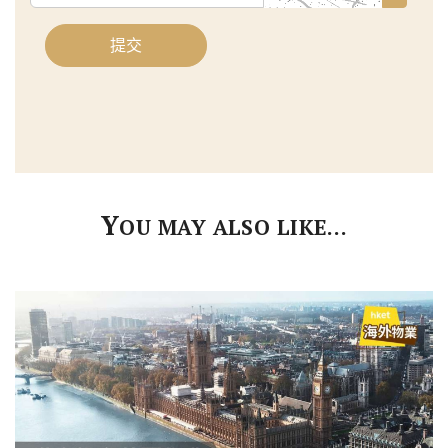
碼
提交
Y
OU MAY ALSO LIKE…