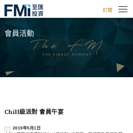
Sw
訂閱
FMI
M
Skip
to
會員活動
main
content
Chill級派對 會員午宴
2019年5月1日