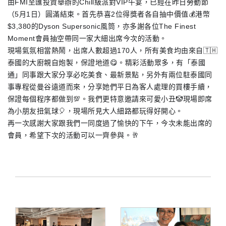
由FMI至匯投資舉辦的Chill級派對VIP午宴，已經在昨日勞動節
（5月1日）圓滿結束。首先恭喜2位得獎者各自抽中價值💰港幣
$3,380的Dyson Supersonic風筒，亦多謝各位The Finest
Moment會員抽空帶同一家大細出席今次的活動。
現場氣氛相當熱鬧，出席人數超過170人，所有美食均由來自🇹🇭
泰國的大廚親自炮製，保證地道😋。精彩活動眾多，有「泰國
通」同事跟大家分享必吃美食、最新景點，另外有兩位駐泰國同
事專程從曼谷遠道而來，分享她們平日為客人處理的買樓手續，
保證每個程序都做到💯。我們更特意邀請來可愛小丑🤡現場即席
為小朋友扭氣球🎈，現場所見大人細路都玩得好開心。
再一次感謝大家跟我們一同度過了愉快的下午，今次未能出席的
會員，希望下次的活動可以一齊參與。🥂