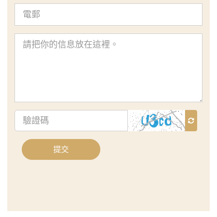
電
郵
查
詢
內
容
驗
證
碼
提交