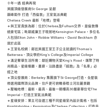
十年一遇 經典再現
英國頂級發展商St George 呈獻
巔峰鉅作 打造「西倫敦」王室氣派典範
Chelsea Creek 最新「地標」登場
🔹與王室貴族為鄰：位於Chelsea及Fulham交界，是倫敦傳
統豪宅區；毗鄰威廉王子現居地Kensington Palace，多位名
人包括Elton John、Robbie Williams、David Beckham 亦
居於此區
🔹王室名校網：鄰近英國王室王子公主就讀的Thomas’s
Battersea、頂尖學府King’s College及Imperial College
🔹滿足奢華生活所需：鄰近購物天堂King’s Road，匯聚了時
尚精品、星級餐廳、畫廊，沿路盡是「超跑」及「名車」必
經之地
🔹頂尖發展商：Berkeley 集團旗下St George打造，全屋裝
修選用國際頂尖品牌，住戶更可俯瞰泰晤士河壯麗景觀
🔹壓軸地標：最新、最高、最後一期樓高30層豪華住宅The
Imperial，打造王室氣派典範
🔹星級安排：業主可自選三種不同星級室內設計風格，包括
Knightsbridge，Kensington及Chelsea Collection，打造非