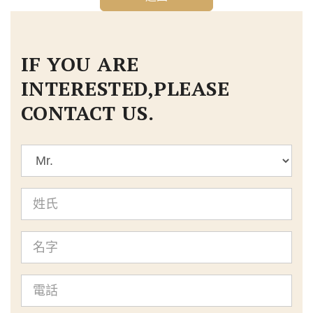
IF YOU ARE
INTERESTED,PLEASE
CONTACT US.
標
題
姓
氏
名
字
電
話