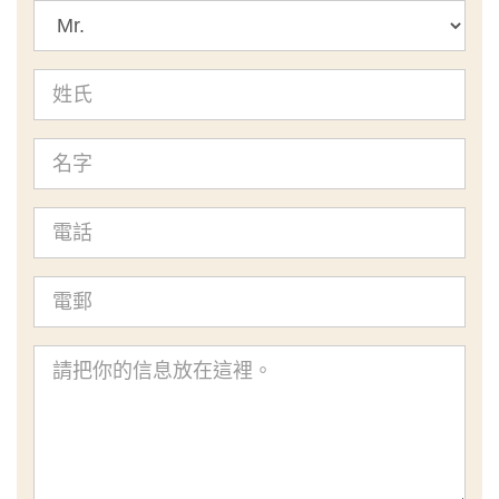
標
題
姓
氏
名
字
電
話
電
郵
查
詢
內
容