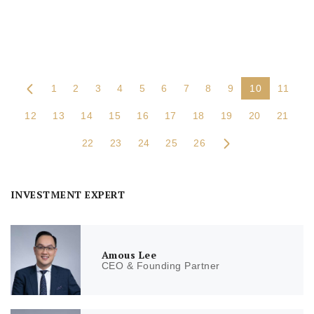
1
2
3
4
5
6
7
8
9
10
11
12
13
14
15
16
17
18
19
20
21
22
23
24
25
26
INVESTMENT EXPERT
Amous Lee
CEO & Founding Partner