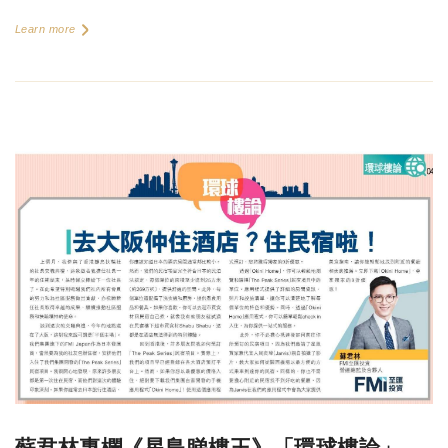
Learn more
蘇君林專欄《星島睇樓王》「環球樓論」—