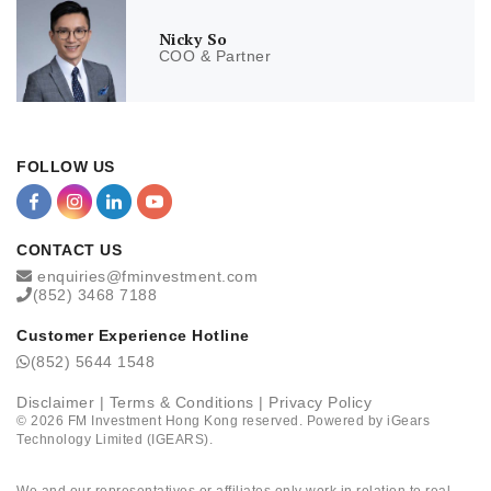
Nicky So
COO & Partner
FOLLOW US
CONTACT US
enquiries@fminvestment.com
(852) 3468 7188
Customer Experience Hotline
(852) 5644 1548
Disclaimer
|
Terms & Conditions
|
Privacy Policy
©
2026
FM Investment Hong Kong reserved. Powered by
iGears
Technology Limited (IGEARS)
.
We and our representatives or affiliates only work in relation to real