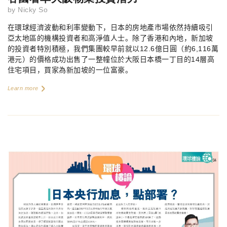
by
Nicky So
在環球經濟波動和利率變動下，日本的房地產市場依然持續吸引
亞太地區的機構投資者和高淨值人士。除了香港和內地，新加坡
的投資者特別積極，我們集團較早前就以
12.6
億日圓（約
6,116
萬
港元）的價格成功出售了一整幢位於大阪日本橋一丁目的
14
層高
住宅項目，買家為新加坡的一位富豪。
Learn more