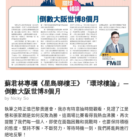
蘇君林專欄《星島睇樓王》「環球樓論」—
倒數大阪世博8個月
by
Nicky So
執筆之時正值巴黎奧運會，我亦有特意抽時間觀看，見證了
江旻
憓
和張家朗是如何反敗為勝。這兩場比賽看得我熱血沸騰，再次
提醒了我們每一個人，即使在面臨困難和挑戰時，也要保持積極
的態度，堅持不懈，不斷努力，等待時機一到，我們將能夠進行
絕地反擊！