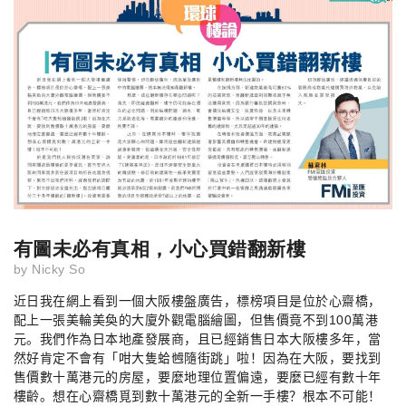
有圖未必有真相，小心買錯翻新樓
by
Nicky So
近日我在網上看到一個大阪樓盤廣告，標榜項目是位於心齋橋，
配上一張美輪美奐的大廈外觀電腦繪圖，但售價竟不到
100
萬港
元。我們作為日本地產發展商，且已經銷售日本大阪樓多年，當
然好肯定不會有「咁大隻蛤乸隨街跳」啦！因為在大阪，要找到
售價數十萬港元的房屋，要麼地理位置偏遠，要麼已經有數十年
樓齡。想在心齋橋覓到數十萬港元的全新一手樓？根本不可能！