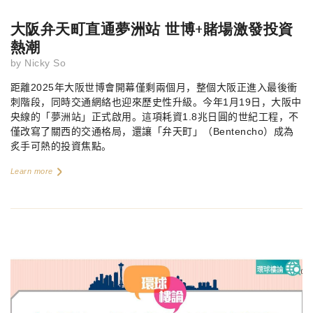
大阪弁天町直通夢洲站 世博+賭場激發投資
熱潮
by
Nicky So
距離
2025
年大阪世博會開幕僅剩兩個月，整個大阪正進入最後衝
刺階段，同時交通網絡也迎來歷史性升級。今年
1
月
19
日，大阪中
央線的「夢洲站」正式啟用。這項耗資
1.8
兆日圓的世紀工程，不
僅改寫了關西的交通格局，還讓「弁天町」（
Bentencho
）成為
炙手可熱的投資焦點。
Learn more