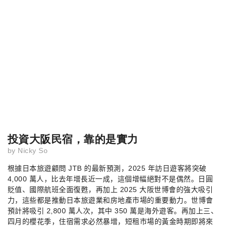
投資大阪民宿，靠的是實力
by
Nicky So
根據日本旅遊顧問
JTB
的最新預測，
2025
年訪日遊客將突破
4,000
萬人，比去年增長近一成，這個增幅絕對不是偶然。日圓
貶值、國際航班全面復甦，再加上
2025
大阪世博會的強大吸引
力，這些都是推動日本旅遊業和房地產市場的重要動力。世博會
預計將吸引
2,800
萬人次，其中
350
萬是海外遊客。再加上三、
四月的櫻花季，住宿需求必然暴增，短租市場的黃金時期即將來