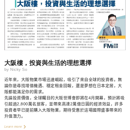
大阪樓，投資與生活的理想選擇
by
Nicky So
近年來，大阪物業市場迅速崛起，吸引了來自全球的投資者。無
論你是尋找增值機遇、穩定租金回報，還是夢想在日本定居，大
阪都能滿足你的需求。
先論投資價值，全球矚目的大阪世博會即將在
4
月開幕，預計將吸
引超過
2,800
萬名旅客，並帶來高達
2
萬億日圓的經濟效益，許多
投資者早已提前購入大阪物業，期待受惠於這場國際盛事帶來的
升值潛力。
Learn more