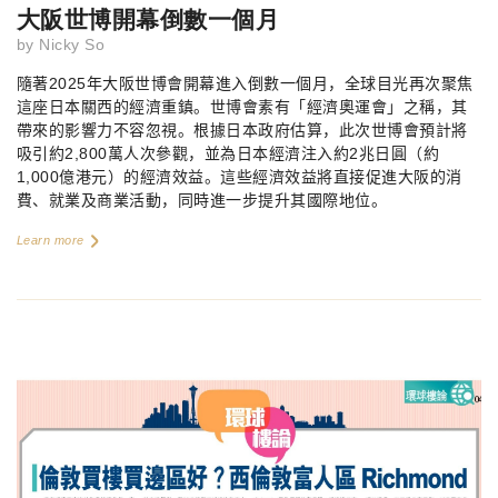
大阪世博開幕倒數一個月
by
Nicky So
隨著
2025
年大阪世博會開幕進入倒數一個月，全球目光再次聚焦
這座日本關西的經濟重鎮。世博會素有「經濟奧運會」之稱，其
帶來的影響力不容忽視。根據日本政府估算，此次世博會預計將
吸引約
2,800
萬人次參觀，並為日本經濟注入約
2
兆日圓（約
1,000
億港元）的經濟效益。這些經濟效益將直接促進大阪的消
費、就業及商業活動，同時進一步提升其國際地位。
Learn more