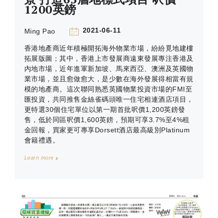
1200英鎊
2021-06-11
Ming Pao
香港地產商近年積極開拓海外物業市場，紛紛覓地建樓
拓展版圖；其中，香港上市發展商遠東發展專注香港及
內地市場，近年進軍新加坡、馬來西亞、澳洲及英國物
業市場，並且愈做愈大，是少數在海外發展得相當有規
模的地產商。這次聯同熟悉英國物業投資市場的FMI至
匯投資，共同推售金絲雀碼頭唯一住宅相連酒店項目，
更特選30個住宅單位以第一期首批呎價1,200英鎊發
售，低於同區呎價1,600英鎊，預期可享3.7%至4%租
金回報，買家更可專享Dorsett酒店最高級別Platinum
會籍禮遇。
Learn more