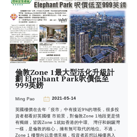
倫敦Zone 1最大型活化升級計
劃 Elephant Park呎價低至
999英鎊
2021-05-14
Ming Pao
英國樓價在去年「疫市」中有接近9%的增長，很多投
資者都看好英國樓 市前景，對倫敦Zone 1地段更是情
有獨鍾，皆因Zone 1就如香港的中環、 灣仔和銅鑼灣
一樣，是倫敦的核心，擁有無可取代的地位。不過，
Zone 1 樓盤向以貴價見稱，投資者若想以極優惠入