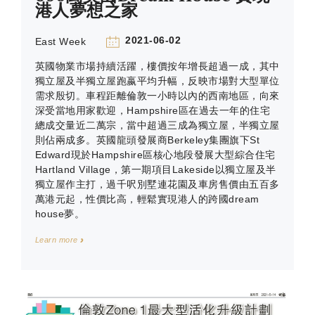
港人夢想之家
2021-06-02
East Week
英國物業市場持續活躍，樓價按年增長超過一成，其中
獨立屋及半獨立屋跑嬴平均升幅，反映市場對大型單位
需求殷切。車程距離倫敦一小時以內的西南地區，向來
深受當地用家歡迎，Hampshire區在過去一年的住宅
總成交量近二萬宗，當中超過三成為獨立屋，半獨立屋
則佔兩成多。英國龍頭發展商Berkeley集團旗下St
Edward現於Hampshire區核心地段發展大型綜合住宅
Hartland Village，第一期項目Lakeside以獨立屋及半
獨立屋作主打，過千呎別墅連花園及車房售價由五百多
萬港元起，性價比高，輕鬆實現港人的跨國dream
house夢。
Learn more