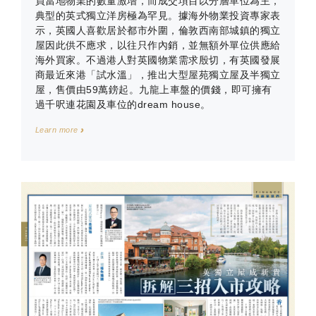
買當地物業的數量激增，而成交項目以分層單位為主，
典型的英式獨立洋房極為罕見。據海外物業投資專家表
示，英國人喜歡居於都市外圍，倫敦西南部城鎮的獨立
屋因此供不應求，以往只作內銷，並無額外單位供應給
海外買家。不過港人對英國物業需求殷切，有英國發展
商最近來港「試水溫」，推出大型屋苑獨立屋及半獨立
屋，售價由59萬鎊起。九龍上車盤的價錢，即可擁有
過千呎連花園及車位的dream house。
Learn more