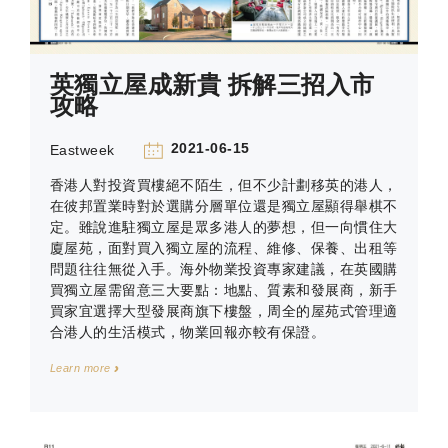
英獨立屋成新貴 拆解三招入市
攻略
2021-06-15
Eastweek
香港人對投資買樓絕不陌生，但不少計劃移英的港人，
在彼邦置業時對於選購分層單位還是獨立屋顯得舉棋不
定。雖說進駐獨立屋是眾多港人的夢想，但一向慣住大
廈屋苑，面對買入獨立屋的流程、維修、保養、出租等
問題往往無從入手。海外物業投資專家建議，在英國購
買獨立屋需留意三大要點：地點、質素和發展商，新手
買家宜選擇大型發展商旗下樓盤，周全的屋苑式管理適
合港人的生活模式，物業回報亦較有保證。
Learn more