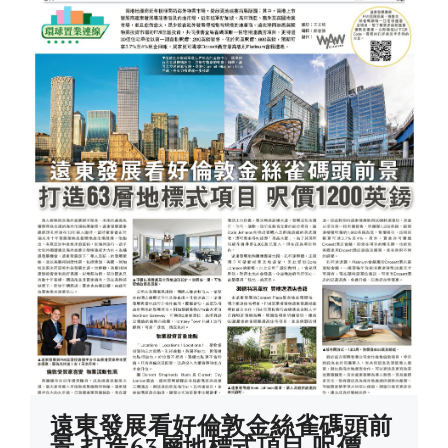
遠東發展看好倫敦金絲雀碼頭前
景 打造63層地標式項目 呎價