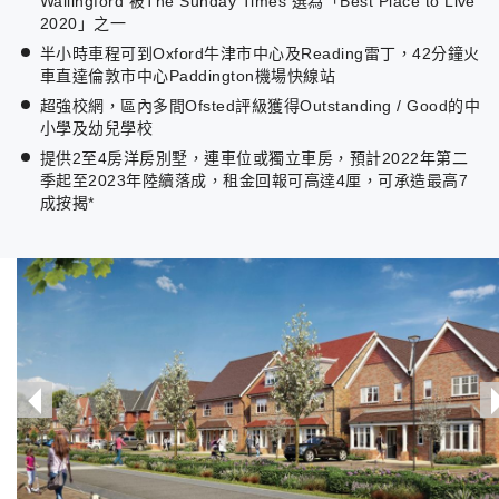
Wallingford 被The Sunday Times 選為「Best Place to Live
2020」之一
半小時車程可到Oxford牛津市中心及Reading雷丁，42分鐘火
車直達倫敦市中心Paddington機場快線站
超強校網，區內多間Ofsted評級獲得Outstanding / Good的中
小學及幼兒學校
提供2至4房洋房別墅，連車位或獨立車房，預計2022年第二
季起至2023年陸續落成，租金回報可高達4厘，可承造最高7
成按揭*