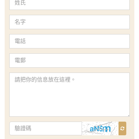
氏
名
字
電
話
電
郵
查
詢
內
容
驗
證