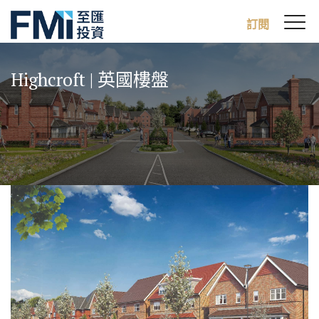
Sw
訂閱
FMI
M
Skip
to
Highcroft | 英國樓盤
main
content