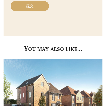
碼
提交
Y
OU MAY ALSO LIKE…