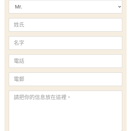
標
題
姓
氏
名
字
電
話
電
郵
查
詢
內
容