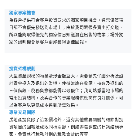
獨家專案機會
為客戶提供符合客戶投資要求的獨家項目機會，通常優質項
目都不會優先發送到市場上；由於我司跟很多賣主打交道，
所以能夠取得優先的獨家信息知道潛在出售的物業；場外獨
家的談判機會是客戶更能獲得更佳回報。
投資架構規劃
大型資產規模的物業牽涉金額巨大，需要預先仔細分析及設
計資金投入及退出的渠道，使得無論在收購、持有及退出的
三個階段，稅務負擔都能得以最優化；我司熟悉當地市場的
常用投資結構，及與合作的專業服務供應商有良好關係，可
以為客戶以更低成本達到所需效果。
專業交易團隊
房地產投資除了洽談價格外，還有其他重要關鍵的環節對投
資項目的回報及成敗同樣關鍵，例如盡職調查的建築結構專
家、負責執行稅務計劃的稅務會計師等等