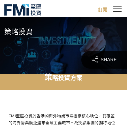
Sw
訂閱
FMI
M
Skip
to
策略投資
main
content
SHARE
策
略投資方案
FMI至匯投資於香港的海外物業市場擔綱核心地位，其覆蓋
的海外物業廣泛遍布全球主要城市。為突顯集團的獨特地位