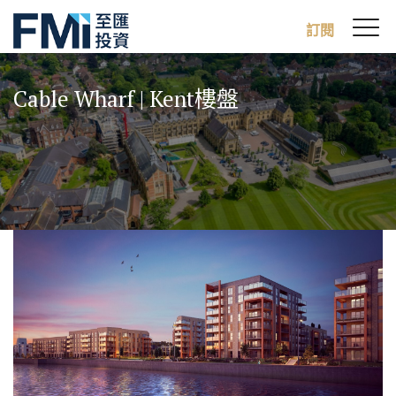
Sw
訂閱
FMI
M
Skip
to
Cable Wharf | Kent樓盤
main
content