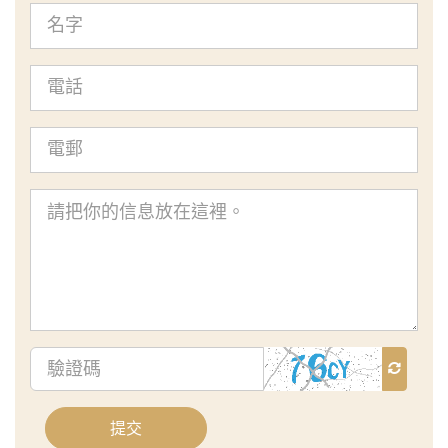
名
字
電
話
電
郵
查
詢
內
容
驗
證
碼
提交