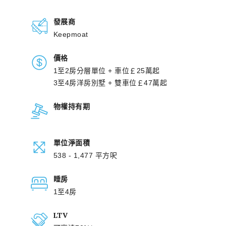
發展商
Keepmoat
價格
1至2房分層單位 + 車位￡25萬起
3至4房洋房別墅 + 雙車位￡47萬起
物權持有期
單位淨面積
538 - 1,477 平方呎
睡房
1至4房
LTV