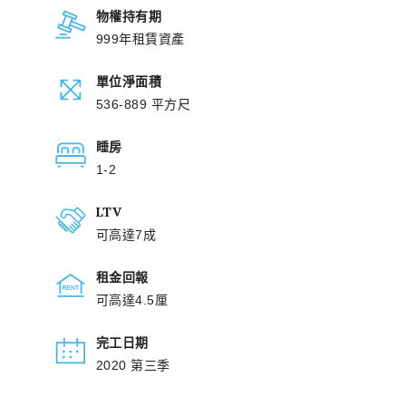
物權持有期
999年租賃資產
單位淨面積
536-889 平方尺
睡房
1-2
LTV
可高達7成
租金回報
可高達4.5厘
完工日期
2020 第三季