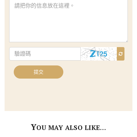
查
詢
內
容
驗
證
碼
提交
Y
OU MAY ALSO LIKE…