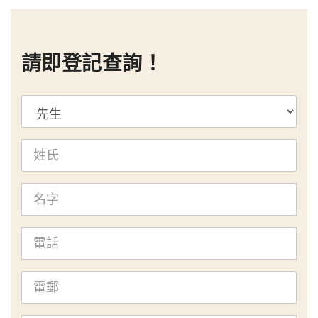
請即登記查詢！
標
題
姓
氏
名
字
電
話
電
郵