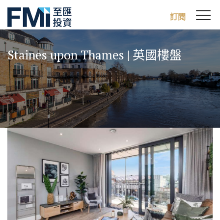
Sw
訂閱
FMI
M
Skip
to
Staines upon Thames | 英國樓盤
main
content