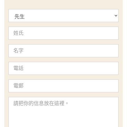
標
題
姓
氏
名
字
電
話
電
郵
查
詢
內
容