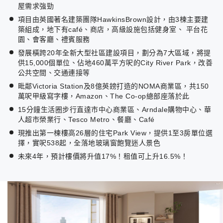
屋需求強勁
項目由英國著名建築團隊HawkinsBrown設計，由3楝主要建
築組成，地下有café、商店，高級設施包括健身室、 平台花
園、會客廳、禮賓服務
發展橫跨20年全新大型社區建設項目，劃分為7大區域，將提
供15,000個單位、佔地460萬平方呎的City River Park，改善
公共空間、交通連接等
毗鄰Victoria Station及8億英鎊打造的NOMA商業區，共150
萬呎甲級寫字樓，Amazon、The Co-op總部座落於此
15分鐘生活圈步行直達市中心商業區、Arndale購物中心、華
人超市榮業行、Tesco Metro、餐廳、Café
現推出第一楝樓高26層的住宅Park View，提供1至3房單位選
擇，實呎538起，全落地玻璃窗飽覽迷人景色
未來4年，預計樓價將升值17%！租值可上升16.5%！