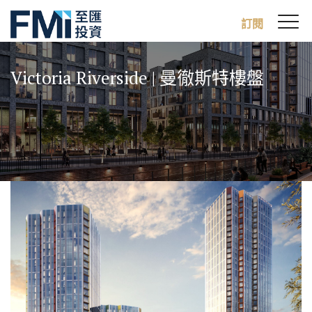
Sw
訂閱
FMI
M
Skip
to
Victoria Riverside | 曼徹斯特樓盤
main
content