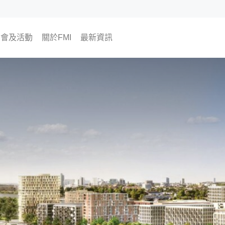
銷會及活動
關於FMI
最新資訊
將舉行
往活動
為何選擇FMI
我們的CEO及COO
我們的顧問團隊
The Finest Moment
聯絡我們
加入我們
海外樓市資訊
FMI專欄
FMI頻道
FMI Japan 日本房地產開發商
尊貴會員計劃
會員活動
置業資訊
翔勝之道
生活角度