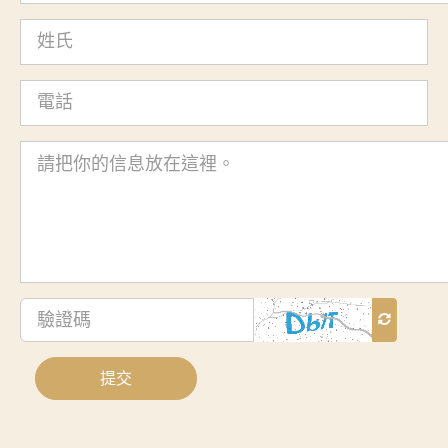
姓
氏
電
話
查
詢
內
容
驗
證
碼
提交