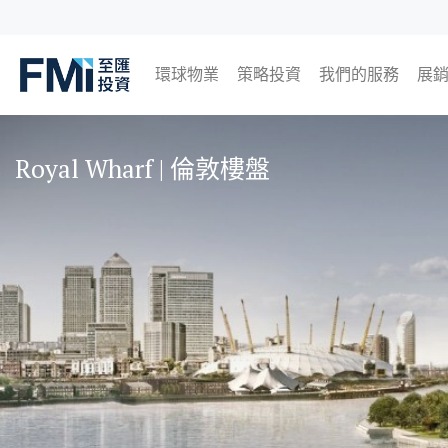
環球物業
策略投資
我們的服務
展
FMI
日本
英國
泰國
馬來西亞
即
過
Skip
to
Royal Wharf | 倫敦樓盤
main
content