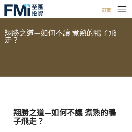
Sw
訂閱
FMI
M
Skip
to
翔勝之道—如何不讓 煮熟的鴨子飛
main
走？
content
翔勝之道—如何不讓 煮熟的鴨
子飛走？