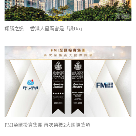
翔勝之道 — 香港人最厲害是「識Do」
FMI至匯投資集團 再次榮獲2大國際獎項