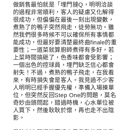
做銷售最怕就是「埋門撻Q，明明洽談
的過程非常順利，客人的疑慮又化解得
很成功，但偏偏在最後一刻出現變數，
煮熟了的鴨子突然飛走，徒勞無功。雖
然我們很多時候不可以確保所有事情都
能成功，但最好要清楚最終曲finale的重
要性；一道菜就算廚師煮得有多好，若
上菜時間搞砸了，色香味都會受影響；
一個出色的控球員，埋門缺乏信心都會
射失！不過，煮熟的鴨子飛走，在我看
來，有時損失會是客人。我見過不少客
人明明已經手握優先權，準備入場揀單
位，但突然反回Step One的問題，莫名
奇妙由頭問起，錯過時機，心水單位被
人買下，然後耿耿於懷，再也走不出陰
影。