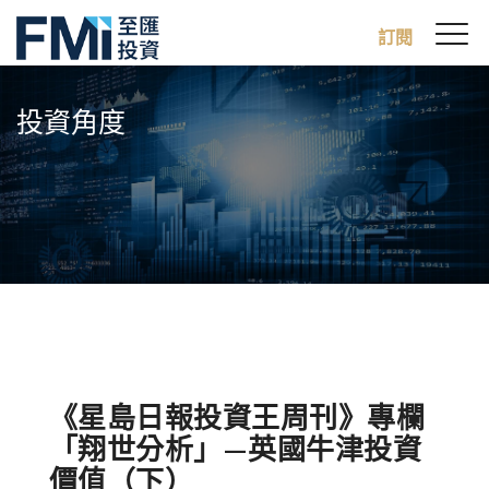
Sw
訂閱
FMI
M
Skip
to
投資角度
main
content
《星島日報投資王周刊》專欄
「翔世分析」—英國牛津投資
價值（下）