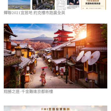
蟬聯2021宜居地 約克樓市跑贏全英
翔勝之道-千金難逢京都新樓