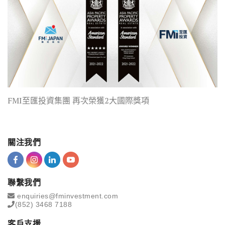
FMI至匯投資集團 再次榮獲2大國際獎項
關注我們
聯繫我們
enquiries@fminvestment.com
(852) 3468 7188
客戶支援