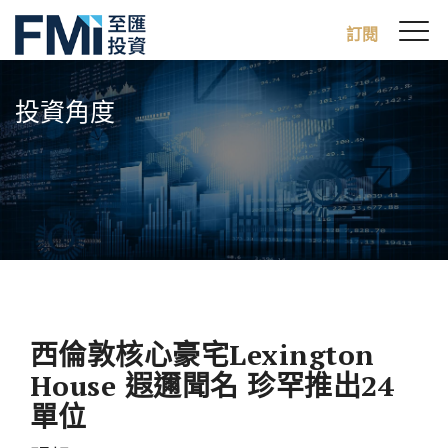
Sw
訂閱
FMI
M
Skip
to
投資角度
main
content
西倫敦核心豪宅Lexington
House 遐邇聞名 珍罕推出24
單位