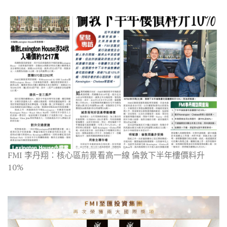
FMI 李丹翔：核心區前景看高一線 倫敦下半年樓價料升
10%