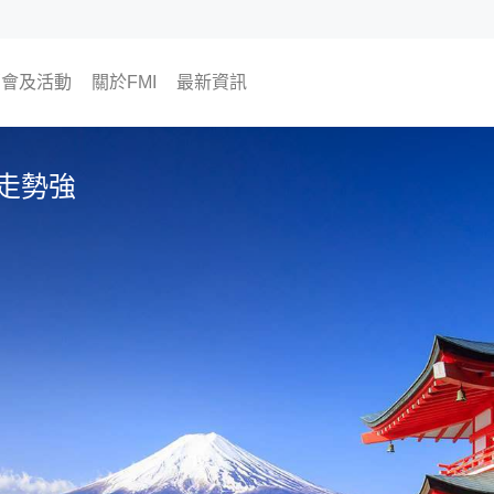
銷會及活動
關於FMI
最新資訊
將舉行
往活動
為何選擇FMI
我們的CEO及COO
我們的顧問團隊
The Finest Moment
聯絡我們
加入我們
海外樓市資訊
FMI專欄
FMI頻道
FMI Japan 日本房地產開發商
尊貴會員計劃
會員活動
置業資訊
翔勝之道
生活角度
價走勢強