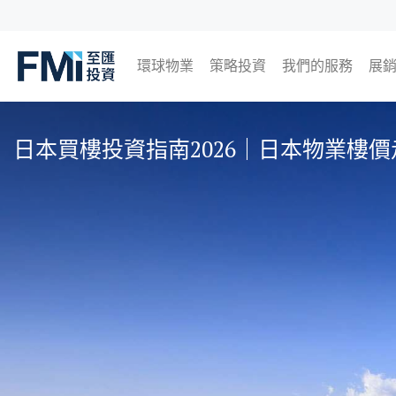
環球物業
策略投資
我們的服務
展
FMI
日本
英國
泰國
馬來西亞
即
過
Skip
to
日本買樓投資指南2026｜日本物業樓
main
content