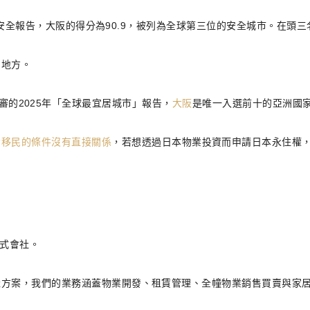
9年的城市安全報告，大阪的得分為90.9，被列為全球第三位的安全城市。
的地方。
EIU）評審的2025年「全球最宜居城市」報告，
大阪
是唯一入選前十的亞洲國家
資移民的條件沒有直接關係
，若想透過日本物業投資而申請日本永住權
株式會社。
房地產方案，我們的業務涵蓋物業開發、租賃管理、全幢物業銷售買賣與家