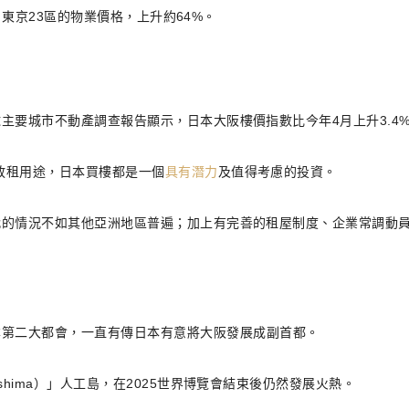
，東京23區的物業價格，上升約64%。
主要城市不動產調查報告顯示，日本大阪樓價指數比今年4月上升3.4
放租用途，日本買樓都是一個
具有潛力
及值得考慮的投資。
代的情況不如其他亞洲地區普遍；加上有完善的租屋制度、企業常調動
本第二大都會，一直有傳日本有意將大阪發展成副首都。
hima）」人工島，在2025世界博覽會結束後仍然發展火熱。