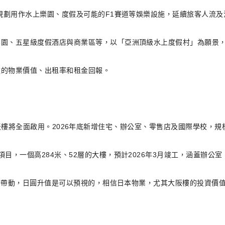
規劃用作水上樂園、度假及可能的F1賽道等娛樂設施，延續旅客人流及
園、五星級度假酒店與商業區等，以「亞洲頂級水上度假村」為願景，預
盤的物業價值、出租率和租金回報。
0米摩天樓將全面啟用。2026年底新增住宅、辦公室、零售店及國際學校，規
目，一個高284米、52層的大樓，預計2026年3月竣工，涵蓋辦公
因素帶動，日圓升值是可以預視的，相信日本物業，尤其大阪樓的投資價