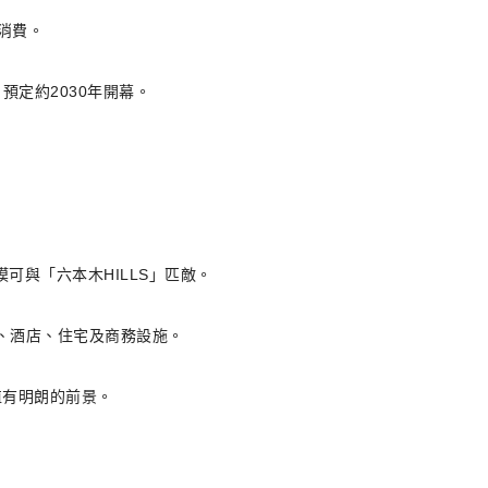
消費。
定約2030年開幕。
模可與「六本木HILLS」匹敵。
室、酒店、住宅及商務設施。
值有明朗的前景。