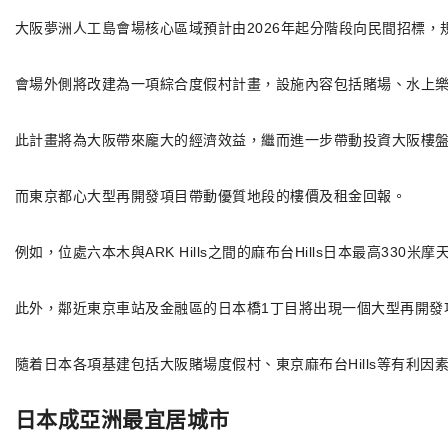
大阪夢洲人工島會場核心區域預計由2026年起分階段向民間招標，
會場外側將改建為一項綜合度假村計畫，設施內容包括賭場、水上樂
此計畫將為大阪帶來龐大的經濟效益，繼而進一步帶動投資大阪樓
而東京都心大型再開發項目帶動優質地段的樓價及租金回報。
例如，位處六本木與ARK Hills之間的麻布台Hills日本最高33
此外，鄰近東京車站及金融區的日本橋1丁目將出現一個大型再開發項
隨着日本各項基建包括大阪賭場度假村、東京麻布台Hills等有利
日本成亞洲最宜居城市