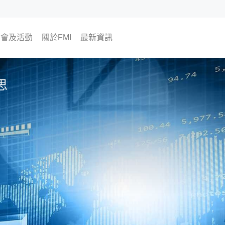
銷會及活動
關於FMI
最新資訊
將舉行
往活動
為何選擇FMI
我們的CEO及COO
我們的顧問團隊
The Finest Moment
聯絡我們
加入我們
海外樓市資訊
FMI專欄
FMI頻道
FMI Japan 日本房地產開發商
尊貴會員計劃
會員活動
置業資訊
翔勝之道
生活角度
思