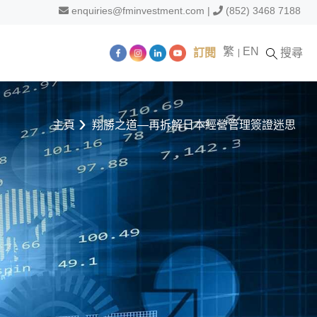
enquiries@fminvestment.com
|
(852) 3468 7188
繁
EN
訂閱
搜尋
主頁
翔勝之道—再拆解日本經營管理簽證迷思