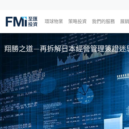
環球物業
策略投資
我們的服務
展
FMI
日本
英國
泰國
馬來西亞
即
過
Skip
to
翔勝之道—再拆解日本經營管理簽證迷
main
content