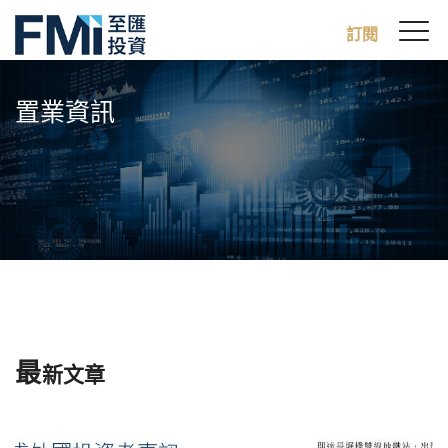
Sw
訂閱
FMI
M
Skip
to
置業資訊
main
content
最
新文章