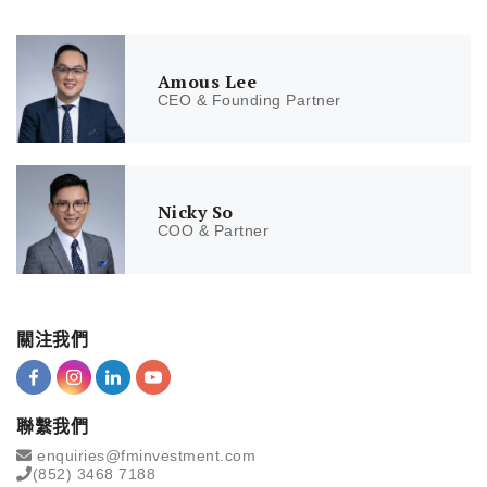
Amous Lee
CEO & Founding Partner
Nicky So
COO & Partner
關注我們
聯繫我們
enquiries@fminvestment.com
(852) 3468 7188