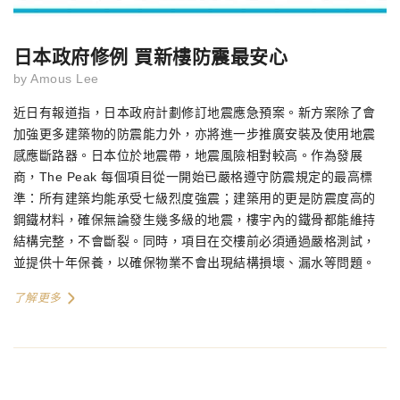
日本政府修例 買新樓防震最安心
by
Amous Lee
近日有報道指，日本政府計劃修訂地震應急預案。新方案除了會
加強更多建築物的防震能力外，亦將進一步推廣安裝及使用地震
感應斷路器。日本位於地震帶，地震風險相對較高。作為發展
商，The Peak 每個項目從一開始已嚴格遵守防震規定的最高標
準：所有建築均能承受七級烈度強震；建築用的更是防震度高的
鋼鐵材料，確保無論發生幾多級的地震，樓宇內的鐵骨都能維持
結構完整，不會斷裂。同時，項目在交樓前必須通過嚴格測試，
並提供十年保養，以確保物業不會出現結構損壞、漏水等問題。
了解更多