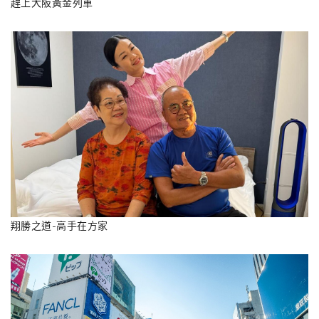
趕上大阪黃金列車
翔勝之道-高手在方家