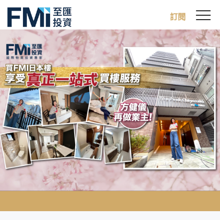
Sw
訂閱
FMI
M
Skip
to
main
content