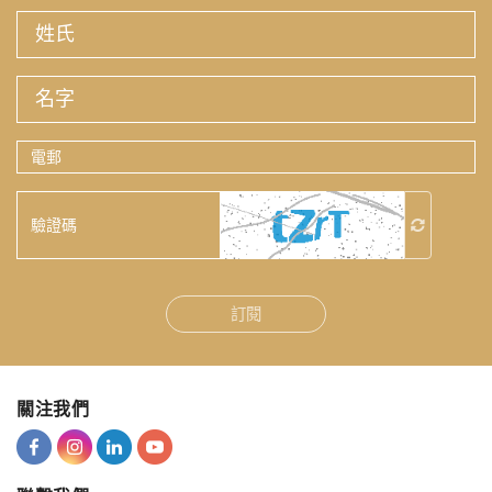
姓
氏
名
字
電
郵
驗
證
碼
訂閱
關注我們