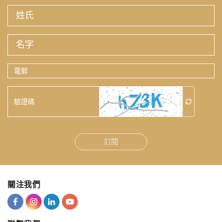
姓
氏
名
字
電
郵
驗
證
碼
訂閱
關注我們