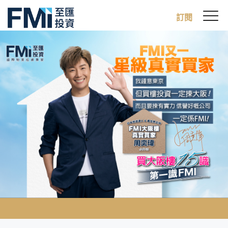
Sw
訂閱
FMI
M
Skip
to
main
content