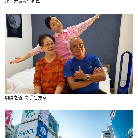
趕上大阪黃金列車
翔勝之道-高手在方家