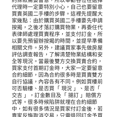
約條款需要留意，所以奉勸各位在選擇
代理時一定要特別小心，自己也要留意
買賣英國二手樓的步驟。這裡先提醒大
家幾點：由於購買英國二手樓要先申請
按揭，之後才落訂購買物業，再委任代
表律師處理買賣程序，並支付訂金，所
以要先預留辦按揭的時間，並提早準備
相關文件。另外，建議買家事先做房屋
評估調查報告，了解清楚物業結構和安
全等現況。當最後雙方交換買賣合約，
買家支付首期訂金時，大家一定要留意
合約細節，因為合約很多時是買賣雙方
自行協議，內容各有不同。例如買樓前
可否驗樓、是否買「 現況 」、是否「
交吉 」，訂金數目及「 撻訂 」賠償方
式等。很多時候陷阱就埋在合約細節
中，如有很多情況是買家付訂金後，若
賣家反悔取消交易，只需退回訂金予買