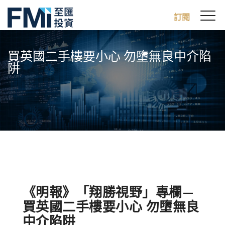
Sw
訂閱
FMI
M
Skip
to
買英國二手樓要小心 勿墮無良中介陷
main
阱
content
《明報》「翔勝視野」專欄—
買英國二手樓要小心 勿墮無良
中介陷阱