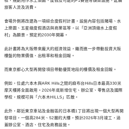
標，規劃用作水上樂園、度假及可能的F1賽道等娛樂設施，延續
旅客人流及消費。
會場外側將改建為一項綜合度假村計畫，設施內容包括賭場、水
上樂園、五星級度假酒店與商業區等，以「亞洲頂級水上度假
村」為願景，預定約2030年開幕。
此計畫將為大阪帶來龐大的經濟效益，繼而進一步帶動投資大阪
樓盤的物業價值、出租率和租金回報。
而東京都心大型再開發項目帶動優質地段的樓價及租金回報。
例如，位處六本木與ARK Hills之間的麻布台Hills日本最高330米
摩天樓將全面啟用。2026年底新增住宅、辦公室、零售店及國際
學校，規模可與「六本木HILLS」匹敵。
此外，鄰近東京車站及金融區的日本橋1丁目將出現一個大型再開
發項目，一個高284米、52層的大樓，預計2026年3月竣工，涵
蓋辦公室、酒店、住宅及商務設施。