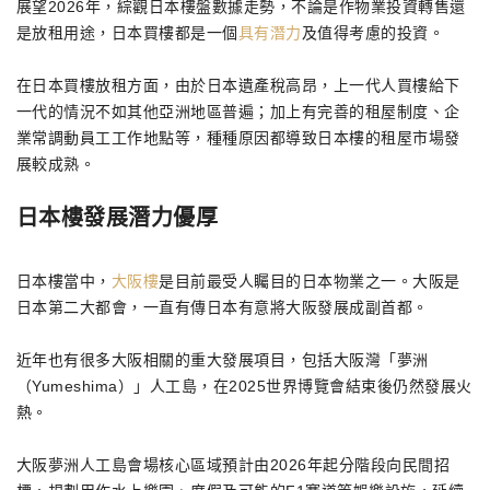
展望2026年，綜觀日本樓盤數據走勢，不論是作物業投資轉售還
是放租用途，日本買樓都是一個
具有潛力
及值得考慮的投資。
在日本買樓放租方面，由於日本遺產稅高昂，上一代人買樓給下
一代的情況不如其他亞洲地區普遍；加上有完善的租屋制度、企
業常調動員工工作地點等，種種原因都導致日本樓的租屋市場發
展較成熟。
日本樓發展潛力優厚
日本樓當中，
大阪樓
是目前最受人矚目的日本物業之一。大阪是
日本第二大都會，一直有傳日本有意將大阪發展成副首都。
近年也有很多大阪相關的重大發展項目，包括大阪灣「夢洲
（Yumeshima）」人工島，在2025世界博覽會結束後仍然發展火
熱。
大阪夢洲人工島會場核心區域預計由2026年起分階段向民間招