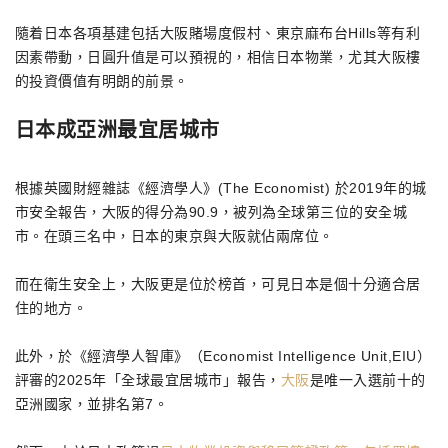
隨着日本各項基建包括大阪賭場度假村、東京麻布台Hills等有利
因素帶動，日圓升值是可以預視的，相信日本物業，尤其大阪樓
的投資價值有明朗的前景。
日本成亞洲最宜居城市
根據英國財經雜誌《經濟學人》(The Economist) 於2019年的城
市安全報告，大阪的得分為90.9，被列為全球第三位的安全城
市。在頭三名中，日本的東京與大阪就佔兩席位。
而在衛生安全上，大阪更是位於榜首，可見日本是個十分適合居
住的地方。
此外，於《經濟學人智庫》（Economist Intelligence Unit,EIU）
評審的2025年「全球最宜居城市」報告，
大阪
是唯一入選前十的
亞洲國家，並排名第7。