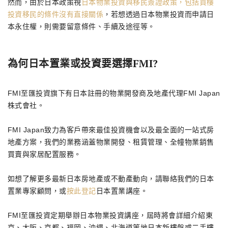
然而，由於日本政策視
日本物業投資與移民簽證政策，包括買樓
投資移民的條件沒有直接關係
，若想透過日本物業投資而申請日
本永住權，則需要留意條件、手續及途徑等。
為何日本置業或投資要選擇FMI?
FMI至匯投資旗下有日本註冊的物業開發商及地產代理FMI Japan
株式會社。
FMI Japan致力為客戶帶來最佳投資機會以及最全面的一站式房
地產方案，我們的業務涵蓋物業開發、租賃管理、全幢物業銷售
買賣與家居配置服務。
如想了解更多最新日本房地產或不動產動向，請聯絡我們的日本
置業專家顧問，或
按此登記
日本置業講座。
FMI至匯投資定期舉辦日本物業投資講座，屆時將會詳細介紹東
京、大阪、京都、福岡、沖繩、北海道等地日本新樓盤或二手樓