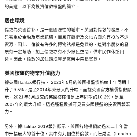
的首選，以下為投資倫敦樓盤的簡介。
居住環境
倫敦為英國首都，是一個國際性的城市。英國對倫敦的發展，不
只著重於金融及商業範疇，而且在藝術及文化方面均有投放不少
資源，因此，倫敦有許多的博物館都是免費的，這對小朋友的發
展有一定幫助。加上倫敦亦有不少綠色空間，供市民作休憩用
途。因此，倫敦的居住環境算是繁榮中帶點寫意。
英國樓盤的物業升值能力
據英國Halifax銀行指， 2021年5月的英國樓盤價格較上年同期上
升了9.5%，是至2014年來最大的升幅。而據英國官方樓價指數顯
示，2021年3月成交的英國樓樓價是上年同期的10.2%，是至
2007年的最大升幅。透過種種數據可見買英國樓盤的投資回報潛
力。
另外，據Halifax 2019報告顯示，英國各地樓價於過去二十年當
中升幅最大的首十位，其中有九個位於倫敦，而紐咸區（London