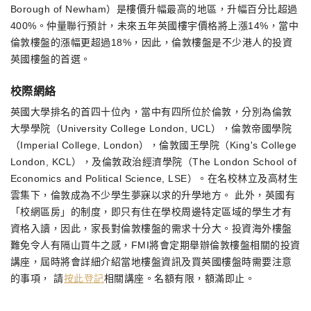
Borough of Newham）是樓價升幅最高的地區，升幅百分比超過
400%。仲量聯行預計，未來五年英國樓宇價格將上漲14%，當中
倫敦樓盤的漲幅更超過18%，因此，倫敦樓盤是不少港人的投資
英國樓盤的首選。
校際網絡
英國大學排名的首四十位內，當中有四所位於倫敦，分別為倫敦
大學學院（University College London, UCL），倫敦帝國學院
（Imperial College, London），倫敦國王學院（King's College
London, KCL），及倫敦政治經濟學院（The London School of
Economics and Political Science, LSE）。在名校林立及高材生
雲集下，倫敦成為不少學生夢寐以求的升學地方。 此外，英國有
「校網區房」的制度，即只有住在學校周邊特定區域的學生才有
資格入讀，因此，家長對倫敦樓盤的需求十分大。投資海外樓盤
難免令人有隔山買牛之感，FMI將會定期舉辦倫敦樓盤相關的投資
講座，屆時將會詳細介紹當地樓盤資訊及買英國樓盤時需要注意
的事項， 請
按此登記
相關講座。名額有限，額滿即止。