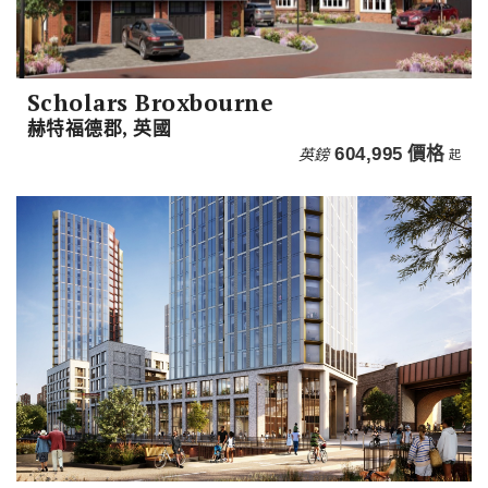
Scholars Broxbourne
赫特福德郡, 英國
英鎊
604,995
價格
起