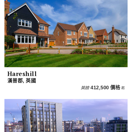
Hareshill
漢普郡, 英國
英鎊
412,500
價格
起