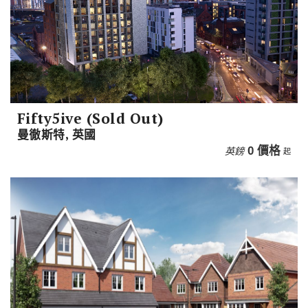
Fifty5ive (Sold Out)
曼徹斯特, 英國
英鎊
0
價格
起