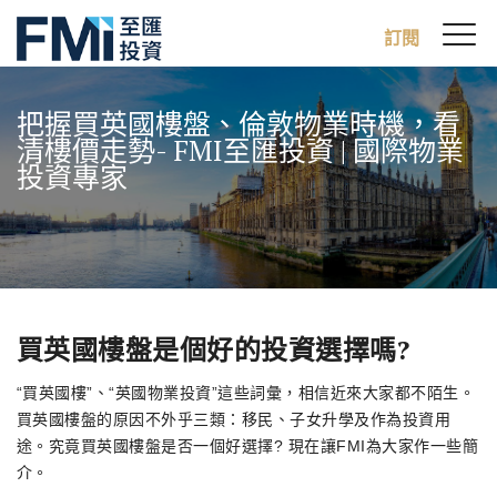
Sw
訂閱
FMI
M
Skip
to
把握買英國樓盤、倫敦物業時機，看
main
清樓價走勢- FMI至匯投資 | 國際物業
content
投資專家
買英國樓盤是個好的投資選擇嗎?
“買英國樓”、“英國物業投資”這些詞彙，相信近來大家都不陌生。
買英國樓盤的原因不外乎三類：移民、子女升學及作為投資用
途。究竟買英國樓盤是否一個好選擇? 現在讓FMI為大家作一些簡
介。