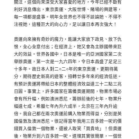
關注，這個向來深受大家喜愛的地方，今年已經不斷有
利好消息傳出，東京奧運、大阪世博、賭場的興建等，
每一項都是盛事。明年全世界也不得不談論她、不得不
注視她，這種巨大的向心力，足以讓日本再次強大！
奧運向來擁有奇妙的魔力，能讓大家放下政見、放下仇
恨，全心全意付出；在經濟上，她又會為主辦國帶來巨
大的效益。世界各國中，日本是唯一的亞洲國家第二次
舉辦奧運，第一次是一九六四年，令日本昌盛了足足三
十多年。故日本人對二○二○年的東京奧運，更期待萬
分，期待歷史新高的遊客，扭轉廿多年來的經濟低迷。
有預計奧運將帶給日本的整體經濟效益達三十二點三兆
日圓。事實上，許多國家在籌備奧運期間，物業市場必
會有所升幅，例如澳洲悉尼，籌辦前後的七年，物業升
幅達七成，希臘七年內升六成半，北京在三年內升逾
倍。我自己都在兩次奧運前購入物業而得益，分別是英
國倫敦及澳洲悉尼。很記得當年我用三百多鎊一呎的價
錢買入倫敦一個物業，還被人取笑「買貴咗」！但奧運
後，物業升到六百多鎊一呎。道理其實很簡單，一個世