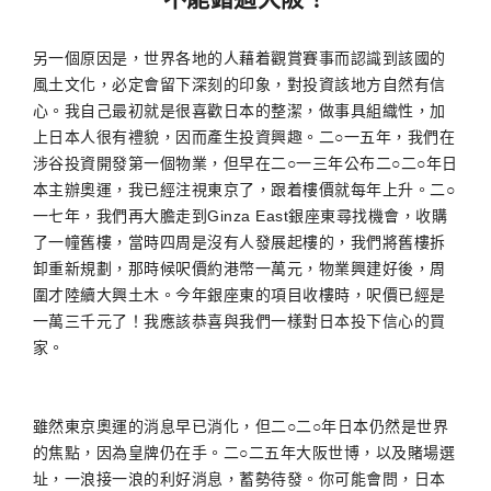
另一個原因是，世界各地的人藉着觀賞賽事而認識到該國的
風土文化，必定會留下深刻的印象，對投資該地方自然有信
心。我自己最初就是很喜歡日本的整潔，做事具組織性，加
上日本人很有禮貌，因而產生投資興趣。二○一五年，我們在
涉谷投資開發第一個物業，但早在二○一三年公布二○二○年日
本主辦奧運，我已經注視東京了，跟着樓價就每年上升。二○
一七年，我們再大膽走到Ginza East銀座東尋找機會，收購
了一幢舊樓，當時四周是沒有人發展起樓的，我們將舊樓拆
卸重新規劃，那時候呎價約港幣一萬元，物業興建好後，周
圍才陸續大興土木。今年銀座東的項目收樓時，呎價已經是
一萬三千元了！我應該恭喜與我們一樣對日本投下信心的買
家。
雖然東京奧運的消息早已消化，但二○二○年日本仍然是世界
的焦點，因為皇牌仍在手。二○二五年大阪世博，以及賭場選
址，一浪接一浪的利好消息，蓄勢待發。你可能會問，日本