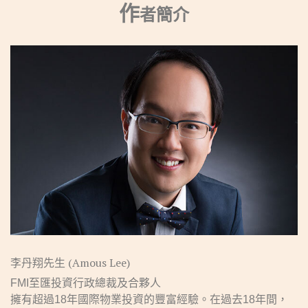
作
者簡介
李丹翔先生 (Amous Lee)
FMI至匯投資行政總裁及合夥人
擁有超過18年國際物業投資的豐富經驗。在過去18年間，