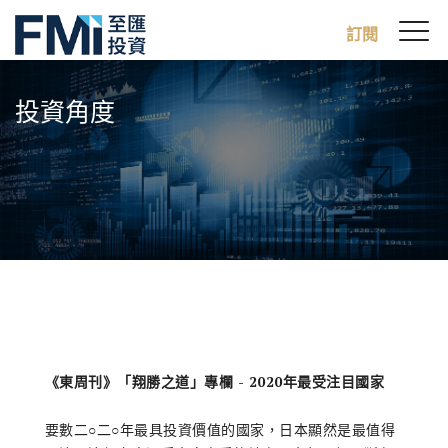
Sw
訂閱
FMI
M
Skip
to
投資角度
main
content
《東周刊》「翔勝之道」專欄 - 2020年最受注目國家
要數二○二○年最具投資價值的國家，日本顯然是最值得