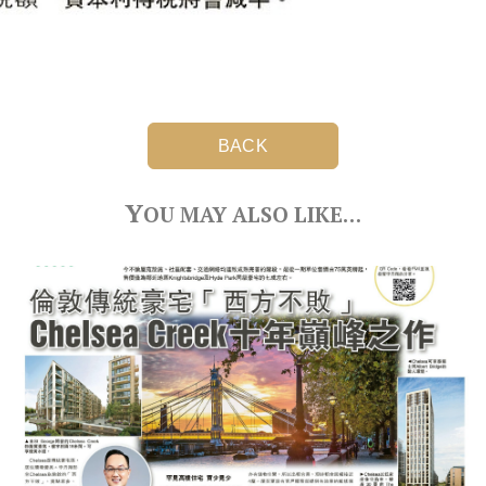
BACK
Y
OU MAY ALSO LIKE…