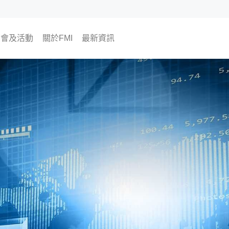
銷會及活動
關於FMI
最新資訊
將舉行
往活動
為何選擇FMI
我們的CEO及COO
我們的顧問團隊
The Finest Moment
聯絡我們
加入我們
海外樓市資訊
FMI專欄
FMI頻道
FMI Japan 日本房地產開發商
尊貴會員計劃
會員活動
置業資訊
翔勝之道
生活角度