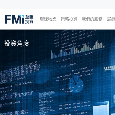
環球物業
策略投資
我們的服務
展
FMI
日本
英國
泰國
馬來西亞
即
過
Skip
to
投資角度
main
content