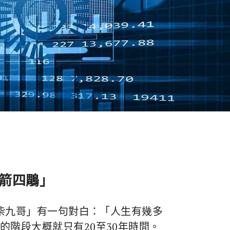
一箭四鵰」
「柴九哥」有一句對白：「人生有幾多
階段大概就只有20至30年時間。