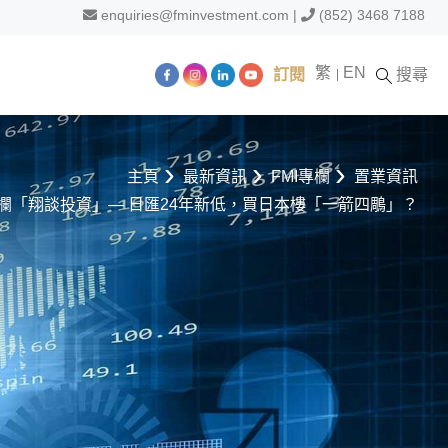
enquiries@fminvestment.com
|
(852) 3468 7188
繁
EN
訂閱
搜尋
主頁
最新資訊
FMI專欄
置業資訊
欄「翔談投資」— 日匯24年新低，買日本樓「一箭四鵰」？