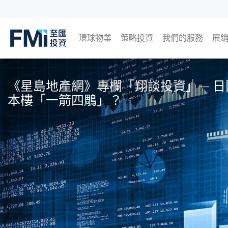
環球物業
策略投資
我們的服務
展
FMI
日本
英國
泰國
馬來西亞
即
過
Skip
to
《星島地產網》專欄「翔談投資」— 日
main
本樓「一箭四鵰」？
content