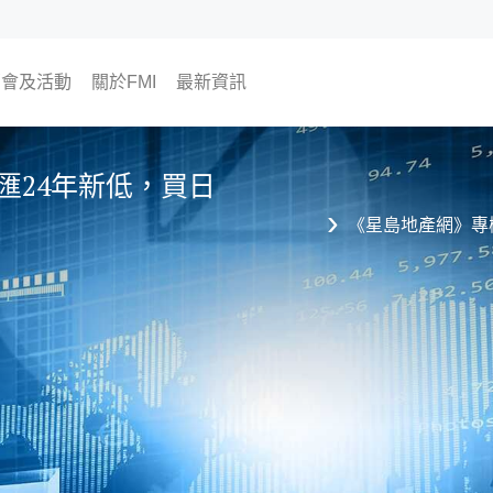
銷會及活動
關於FMI
最新資訊
將舉行
往活動
為何選擇FMI
我們的CEO及COO
我們的顧問團隊
The Finest Moment
聯絡我們
加入我們
海外樓市資訊
FMI專欄
FMI頻道
FMI Japan 日本房地產開發商
尊貴會員計劃
會員活動
置業資訊
翔勝之道
生活角度
匯24年新低，買日
《星島地產網》專