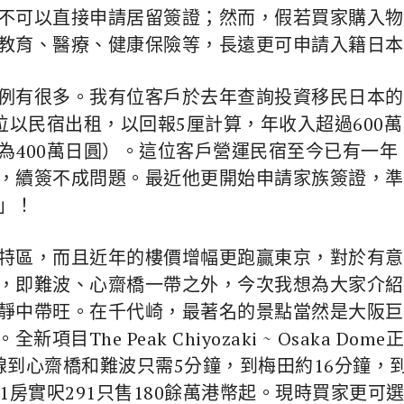
不可以直接申請居留簽證；然而，假若買家購入物
教育、醫療、健康保險等，長遠更可申請入籍日本
例有很多。我有位客戶於去年查詢投資移民日本的
位以民宿出租，以回報5厘計算，年收入超過600
為400萬日圓）。這位客戶營運民宿至今已有一
，續簽不成問題。最近他更開始申請家族簽證，準
」！
特區，而且近年的樓價增幅更跑贏東京，對於有意
，即難波、心齋橋一帶之外，今次我想為大家介紹
中帶旺。在千代崎，最著名的景點當然是大阪巨蛋，
備。全新項目The Peak Chiyozaki ~ Osak
線到心齋橋和難波只需5分鐘，到梅田約16分鐘，
1房實呎291只售180餘萬港幣起。現時買家更可