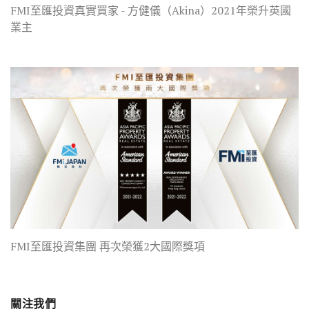
FMI至匯投資真實買家 - 方健儀（Akina）2021年榮升英國
業主
FMI至匯投資集團 再次榮獲2大國際獎項
關注我們