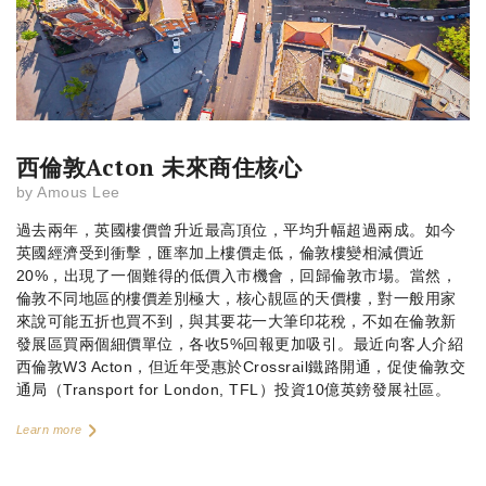
西倫敦Acton 未來商住核心
by
Amous Lee
過去兩年，英國樓價曾升近最高頂位，平均升幅超過兩成。如今
英國經濟受到衝擊，匯率加上樓價走低，倫敦樓變相減價近
20%，出現了一個難得的低價入市機會，回歸倫敦市場。當然，
倫敦不同地區的樓價差別極大，核心靚區的天價樓，對一般用家
來說可能五折也買不到，與其要花一大筆印花稅，不如在倫敦新
發展區買兩個細價單位，各收5%回報更加吸引。最近向客人介紹
西倫敦W3 Acton，但近年受惠於Crossrail鐵路開通，促使倫敦交
通局（Transport for London, TFL）投資10億英鎊發展社區。
Learn more