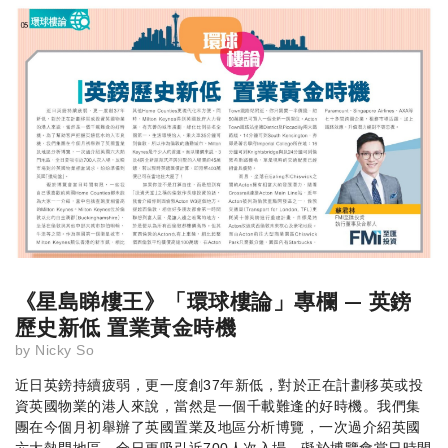
《星島睇樓王》「環球樓論」專欄 — 英鎊
歷史新低 置業黃金時機
by
Nicky So
近日英鎊持續疲弱，更一度創37年新低，對於正在計劃移英或投
資英國物業的港人來說，當然是一個千載難逢的好時機。我們集
團在今個月初舉辦了英國置業及地區分析博覽，一次過介紹英國