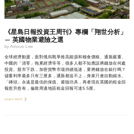
《星島日報投資王周刊》專欄「翔世分析」
— 英國物業避險之選
by
Amous Lee
全球經濟動盪，面對俄烏戰爭推高能源和糧食價格、通脹嚴重、
中國的「清零」拖累經濟等等，很多人都不知應該將錢放在何處
投資。股市下跌，加密貨幣市場持續低迷，要將錢放在銀行嗎？
儲蓄利率最多只有三厘多，通脹都追不上，身家只會自動縮水。
「磚頭」永遠是最佳的保值、避險功具，再者現在英國的租金回
報愈升愈有，倫敦周邊地區租金回報可達5.5厘。
Learn more