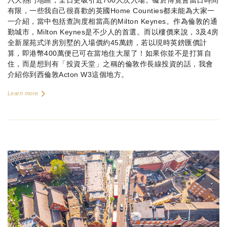
六大熱門地區，全日更吸引近700人次入場。礙於博覽會當日時間
有限，一些我自己很喜歡的英國Home Counties都未能為大家一
一介紹，當中包括查詢度相當高的Milton Keynes。作為倫敦的通
勤城市，Milton Keynes是不少人的首選。而以樓價來說，3及4房
全新屋苑式洋房別墅的入場價約45萬鎊，若以現時英鎊匯價計
算，即港幣400萬便已可在當地住大屋了！如果你並不是打算自
住，而是想到有「投資天堂」之稱的倫敦作長線投資的話，我會
介紹你到西倫敦Acton W3這個地方。
Learn more