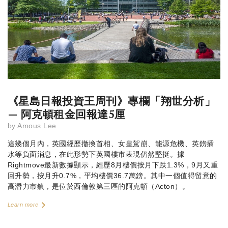
《星島日報投資王周刊》專欄「翔世分析」
— 阿克頓租金回報達5厘
by
Amous Lee
這幾個月內，英國經歷撤換首相、女皇駕崩、能源危機、英鎊插
水等負面消息，在此形勢下英國樓市表現仍然堅挺。據
Rightmove最新數據顯示，經歷8月樓價按月下跌1.3%，9月又重
回升勢，按月升0.7%，平均樓價36.7萬鎊。其中一個值得留意的
高潛力市鎮，是位於西倫敦第三區的阿克頓（Acton）。
Learn more