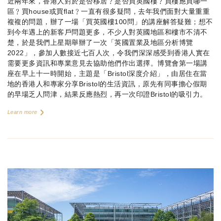
近兩年來，香港人對於是否移居﹖是否買英國樓﹖買樓應買哪一
區﹖買house或買flat﹖一直有很多疑問，去年我們面對大量重重
複複的問題，辦了一場「買英國樓100問」的講座解答疑難；想不
到今年遇上的新客戶問題更多，不少人對英國地區和樓市不清不
楚，於是我們上星期舉辦了一次「英國置業及地區分析博覽
2022」，參加人數接近七百人次，令我們深深感受到香港人實在
需要更多資訊和專業意見去協助他們作出選擇。博覽會第一場講
座在早上十一時開始，主題是「Bristol深度介紹」，由居住在當
地的香港人和專家分享Bristol的生活資訊，原先有同事擔心假期
的早場乏人問津，結果反應熱烈，再一次印證Bristol的吸引力。
Learn more