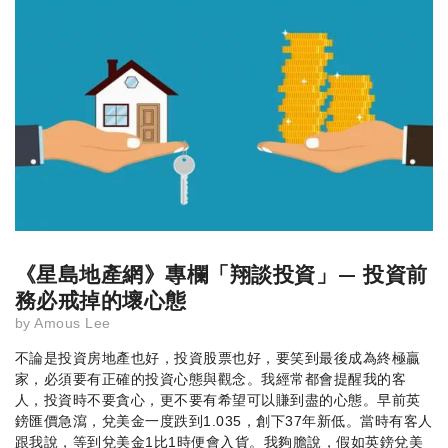
《星島地產網》專欄「翔談投資」— 投資前
務必戒掉的壞心態
by
Amous Lee
不論是投資房地產也好，投資股票也好，要笑到最後成為終極贏
家，必須要有正確的投資心態與觀念。我經常都會提醒我的客
人，投資時不要貪心，更不要有希望可以賺到盡的心態。早前英
鎊匯價急瀉，兌美金一度跌到1.035，創下37年新低。當時有客人
跟我說，等到兌美金1比1時便會入貨。我夠膽說，假如英鎊兌美